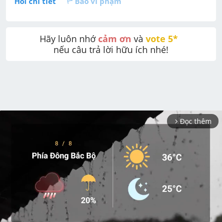
Hỏi chi tiết
Báo vi phạm
Hãy luôn nhớ 
cảm ơn
 và 
vote 5* 
nếu câu trả lời hữu ích nhé!
Đọc thêm
arrow_forward_ios