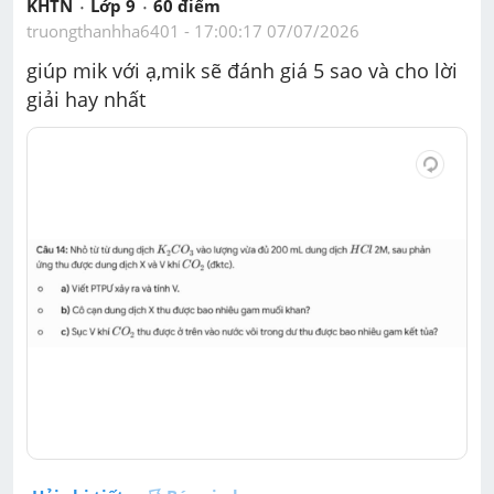
KHTN
Lớp 9
60
 điểm 
truongthanhha6401
 - 
17:00:17 07/07/2026
giúp mik với ạ,mik sẽ đánh giá 5 sao và cho lời 
giải hay nhất