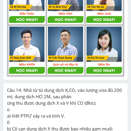
Câu 14: Nhỏ từ từ dung dịch K,CO, vào lượng vừa đủ 200 
mL dung dịch HCl 2M, sau phản

ứng thu được dung dịch X và V khí CO (đktc).

о

a) Viết PTPƯ xảy ra và tính V.

0

b) Cô cạn dung dịch X thu được bao nhiêu gam muối 