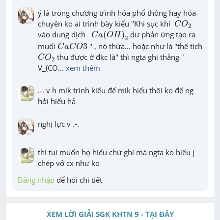
ý là trong chương trình hóa phổ thông hay hóa 
C
O
2
chuyên ko ai trình bày kiểu "Khi sục khí  
C
O
2
C
a
(
O
H
)
2
vào dung dịch   
(
)
 dư phản ứng tạo ra 
C
a
O
H
2
C
a
C
O
3
muối 
3
 " , nó thừa... hoặc như là "thể tích 
C
a
C
O
C
O
2
 thu được ở đkc là" thì ngta ghi thẳng ` 
C
O
2
V_(CO
... 
xem thêm
.-. v h mik trình kiểu để mik hiểu thôi ko để ng 
hỏi hiểu hả
nghị lực v .-.
thì tui muốn họ hiểu chứ ghi mà ngta ko hiểu j 
chép vở cx như ko
Đăng nhập
 để hỏi chi tiết
XEM LỜI GIẢI SGK KHTN 9 - TẠI ĐÂY