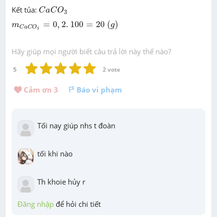
C
a
C
O
3
Kết tủa:
C
a
C
O
3
m
C
a
C
O
3
=
0
,
2
.
100
=
20
(
g
)
=
0
,
2
.
100
=
20
(
)
m
g
C
a
C
O
3
Hãy giúp mọi người biết câu trả lời này thế nào?
5
2
 vote
Cảm ơn 
3
Báo vi phạm
Tối nay giúp nhs t đoàn
tối khi nào
Th khoie hủy r
Đăng nhập
 để hỏi chi tiết