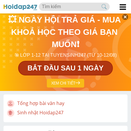
💥 NGÀY HỘI TRẢ GIÁ - MUA 
KHOÁ HỌC THEO GIÁ BẠN 
MUỐN❗
🎯 LỚP 1-12 TẠI TUYENSINH247 (TỪ 10-12/08)
BẮT ĐẦU SAU 1 NGÀY
XEM CHI TIẾT
Tổng hợp bài văn hay
Sinh nhật Hoidap247