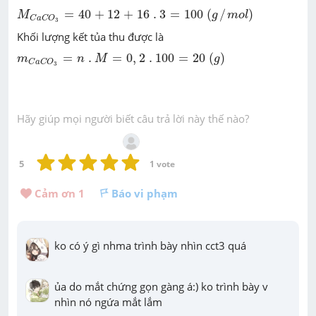
M
C
a
C
O
3
=
40
+
12
+
16
.
3
=
100
(
g
/
m
o
l
)
=
40
+
12
+
16
.
3
=
100
(
/
)
M
g
m
o
l
C
a
C
O
3
Khối lượng kết tủa thu được là
m
C
a
C
O
3
=
n
.
M
=
0
,
2
.
100
=
20
(
g
)
=
.
=
0
,
2
.
100
=
20
(
)
m
n
M
g
C
a
C
O
3
Hãy giúp mọi người biết câu trả lời này thế nào?
5
1
 vote
Cảm ơn 
1
Báo vi phạm
ko có ý gì nhma trình bày nhìn cct3 quá
ủa do mắt chứng gọn gàng á:) ko trình bày v 
nhìn nó ngứa mắt lắm