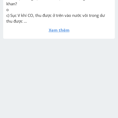
khan?

о

c) Sục V khí CO, thu được ở trên vào nước vôi trong dư 
thu được ...
Xem thêm