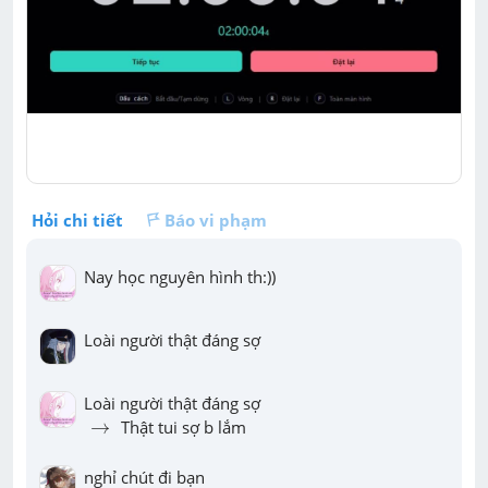
Hỏi chi tiết
Báo vi phạm
Nay học nguyên hình th:))
Loài người thật đáng sợ
→
→
 Thật tui sợ b lắm
nghỉ chút đi bạn 
