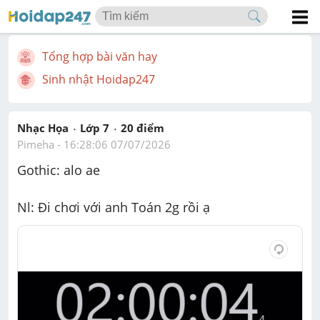
Tổng hợp bài văn hay
Sinh nhật Hoidap247
Nhạc Họa
Lớp 7
20
 điểm 
Pimeha
 - 
16:28:06 07/07/2026
Gothic: alo ae
Nl: Đi chơi với anh Toán 2g rồi ạ 