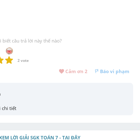
biết câu trả lời này thế nào?
2
 vote
Cảm ơn 
2
Báo vi phạm
n
 chi tiết
XEM LỜI GIẢI SGK TOÁN 7 - TẠI ĐÂY