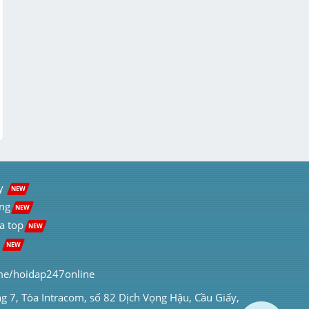
y  
NEW
ng
NEW
a top
NEW
 
NEW
me/hoidap247online
ng 7, Tòa Intracom, số 82 Dịch Vọng Hậu, Cầu Giấy, 