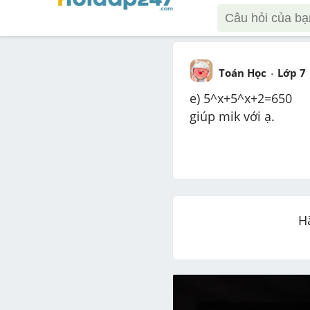
Toán Học
Lớp 7
e) 5^x+5^x+2=650
giúp mik với ạ.
H