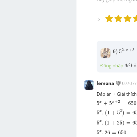
5
5
2
⋅
x
+
3
9
)
2
⋅
+
3
x
9
)
5
Đăng nhập
 để hỏi
lemona
07/07
Đáp án + Giải thích
5
x
+
5
x
+
2
=
650
+
2
x
x
5
+
5
=
650
5
x
.
(
1
+
5
2
)
=
650
2
x
5
.
1
+
5
=
6
(
)
5
x
.
(
1
+
25
)
=
650
x
5
.
(
1
+
25
)
=
6
5
x
.
26
=
650
x
5
.
26
=
650