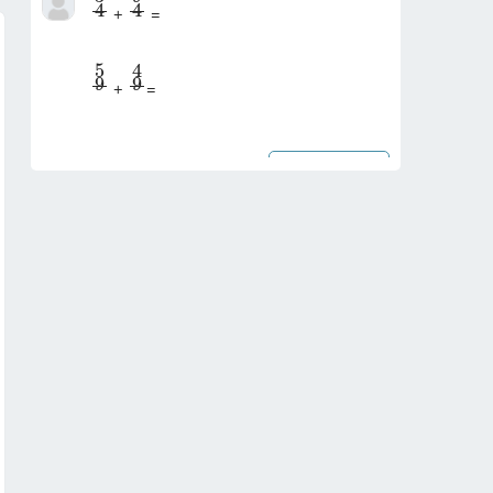
4
4
 + 
4
9
5
9
4
5
9
9
 + 
=
Chi tiết
Xe 1 và xe 2 cùng chuyển động trên 
một đường tròn với vận tốc không đổi. 
Xe 1 đi hết một vòng

trong 10 phút, xe 2 đi hết một vòng 
trong 50 phút. Hỏi khi xe 2 đi được 
một vòng thì gặp xe 1 bao nhiêu

lầ ...
Chi tiết
Ở chuột hai cặp tính trạng màu lông và 
chiều dài đuôi do 2 cặp nằm trên NST 