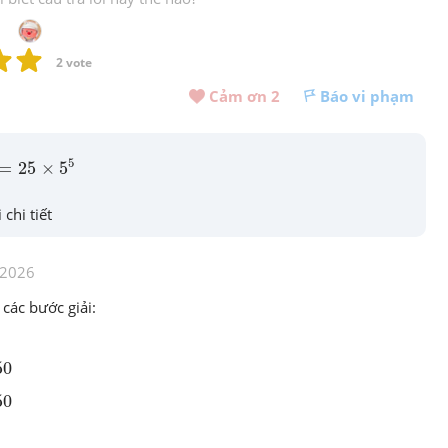
2
 vote
Cảm ơn 
2
Báo vi phạm
5
5
25
×
5
=
=
25
×
5
 chi tiết
/2026
 các bước giải:
50
50