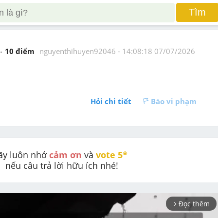
Tìm
10
 điểm 
nguyenthihuyen92046
 - 
14:08:18 07/07/2026
Hỏi chi tiết
Báo vi phạm
ãy luôn nhớ 
cảm ơn
 và 
vote 5* 
nếu câu trả lời hữu ích nhé!
Đọc thêm
arrow_forward_ios