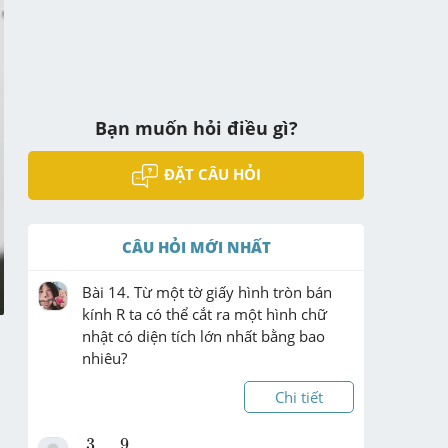
Bạn muốn hỏi điều gì?
ĐẶT CÂU HỎI
CÂU HỎI MỚI NHẤT
Bài 14. Từ một tờ giấy hình tròn bán 
kính R ta có thể cắt ra một hình chữ 
nhật có diện tích lớn nhất bằng bao 
nhiêu?
Chi tiết
9
4
3
4
9
3