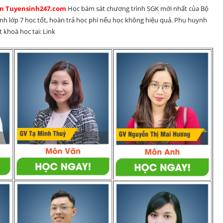
rên Tuyensinh247.com 
Học bám sát chương trình SGK mới nhất của Bộ 
inh lớp 7 học tốt, hoàn trả học phí nếu học không hiệu quả. Phụ huynh 
 khoá học tại: Link 