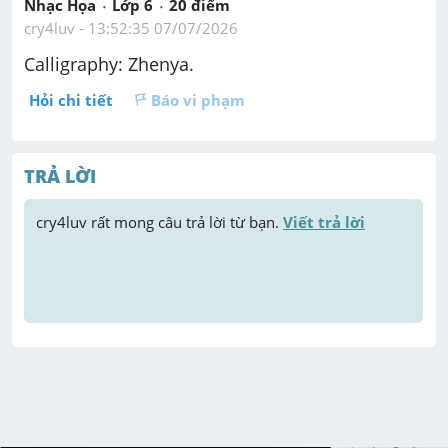
Nhạc Họa
Lớp 6
20
 điểm 
cry4luv
 - 
13:52:35 07/07/2026
Calligraphy: Zhenya.
Hỏi chi tiết
Báo vi phạm
TRẢ LỜI
cry4luv
 rất mong câu trả lời từ bạn. 
Viết trả lời