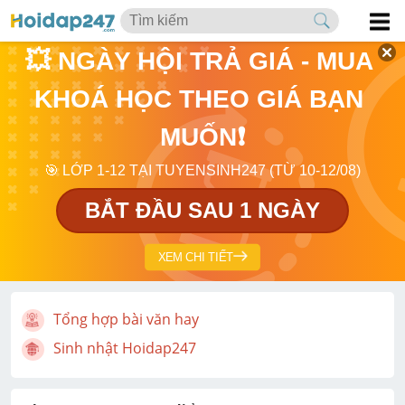
💥 NGÀY HỘI TRẢ GIÁ - MUA 
KHOÁ HỌC THEO GIÁ BẠN 
MUỐN❗
🎯 LỚP 1-12 TẠI TUYENSINH247 (TỪ 10-12/08)
BẮT ĐẦU SAU 1 NGÀY
XEM CHI TIẾT
Tổng hợp bài văn hay
Sinh nhật Hoidap247