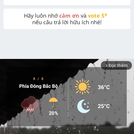
Hãy luôn nhớ 
cảm ơn
 và 
vote 5* 
nếu câu trả lời hữu ích nhé!
Đọc thêm
arrow_forward_ios