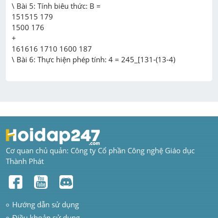
\ Bài 5: Tính biêu thức: B =

151515 179

1500 176

+

161616 1710 1600 187

Cơ quan chủ quản: Công ty Cổ phần Công nghệ Giáo dục 
Thành Phát
Hướng dẫn sử dụng
Điều khoản sử dụng