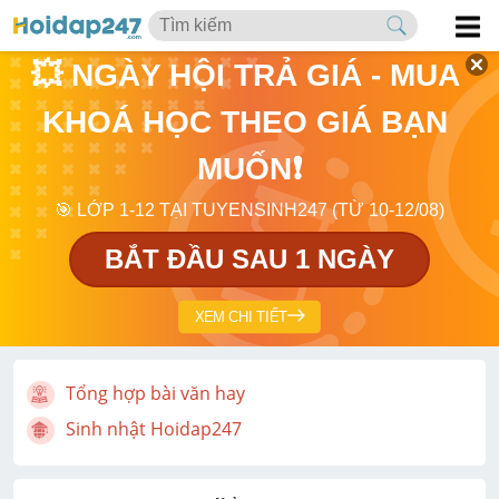
💥 NGÀY HỘI TRẢ GIÁ - MUA 
KHOÁ HỌC THEO GIÁ BẠN 
MUỐN❗
🎯 LỚP 1-12 TẠI TUYENSINH247 (TỪ 10-12/08)
BẮT ĐẦU SAU 1 NGÀY
XEM CHI TIẾT
Tổng hợp bài văn hay
Sinh nhật Hoidap247