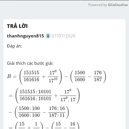
Powered by 
GliaStudios
M
u
TRẢ LỜI
t
e
thanhnguyen815
07/07/2026
Đáp án:
Giải thích các bước giải:
B
=
(
151515
161616
+
17
9
17
10
)
-
(
1500
1600
-
176
187
)
(
)
9
176
151515
1500
17
(
)
=
+
−
−
B
161616
1600
187
10
17
=
(
151515
:
10101
161616
:
10101
+
17
9
17
9
.
17
)
-
(
1500
:
10
(
)
9
151515
:
10101
17
=
+
161616
:
10101
9
17
.
17
176
:
16
1500
:
100
(
)
−
−
1600
:
100
187
:
11
=
(
15
16
+
1
17
)
-
(
15
16
-
16
17
)
15
1
15
16
(
)
(
)
=
+
−
−