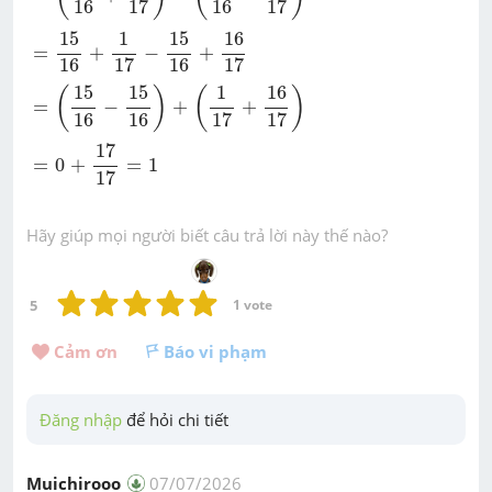
16
17
16
17
=
15
16
+
1
17
-
15
16
+
16
17
15
1
15
16
=
+
−
+
16
17
16
17
=
(
15
16
-
15
16
)
+
(
1
17
+
16
17
)
15
15
1
16
(
)
(
)
=
−
+
+
16
16
17
17
=
0
+
17
17
=
1
17
=
0
+
=
1
17
Hãy giúp mọi người biết câu trả lời này thế nào?
5
1
 vote
Cảm ơn 
Báo vi phạm
Đăng nhập
 để hỏi chi tiết
Muichirooo
07/07/2026