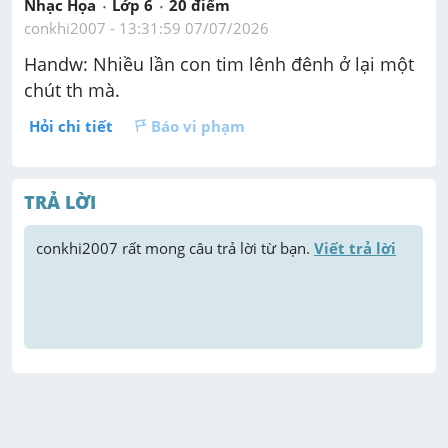
Nhạc Họa
Lớp 6
20
 điểm 
conkhi2007
 - 
13:31:59 07/07/2026
Handw: Nhiều lần con tim lênh đênh ở lại một 
chút th mà.
Hỏi chi tiết
Báo vi phạm
TRẢ LỜI
conkhi2007
 rất mong câu trả lời từ bạn. 
Viết trả lời