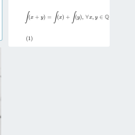
∫
(
x
+
y
)
=
∫
(
x
)
+
∫
(
y
)
,
∀
x
,
y
∈
ℚ
∫
∫
∫
Q
(
+
)
=
(
)
+
(
)
,
∀
,
∈
x
y
x
y
x
y
(
1
)
(
1
)
∫
:
ℚ
→
ℚ
∫
Q
Q
1.Tìm tất cả các hàm số 
:
→
∫
(
x
+
y
)
-
∫
(
x
)
-
∫
(
y
)
=
x
y
(
x
+
y
)
∀
x
,
y
∈
ℚ
∫
∫
∫
(
+
)
−
(
)
−
(
)
=
(
+
)
∀
,
∈
x
y
x
y
x
y
x
y
x
y
Chi tiết
Cho hình bình hành ABCD, gọi O là 
giao điểm của hai đường chéo. Trên 