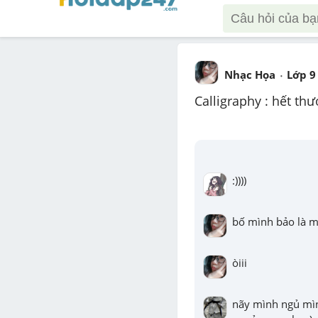
Nhạc Họa
Lớp 9
Calligraphy : hết thư
:))))
bố mình bảo là m
òiii
nãy mình ngủ mìn