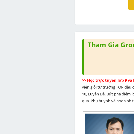
Tham Gia Grou
>> Học trực tuyến lớp 9 và
viên giỏi từ trường TOP đầu cả
10, Luyện Đề. Bứt phá điểm lớ
quả. Phụ huynh và học sinh th