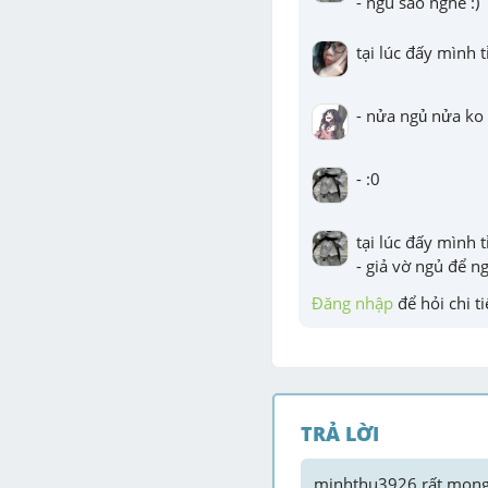
- ngủ sao nghe :)
tại lúc đấy mình t
- nửa ngủ nửa ko h
- :0
tại lúc đấy mình t
- giả vờ ngủ để n
Đăng nhập
 để hỏi chi ti
TRẢ LỜI
minhthu3926
 rất mong