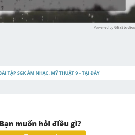
Powered by 
GliaStudios
M
u
t
e
BÀI TẬP SGK ÂM NHẠC, MỸ THUẬT 9 - TẠI ĐÂY
Bạn muốn hỏi điều gì?