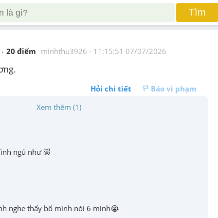
Tìm
20
 điểm 
minhthu3926
 - 
11:15:51 07/07/2026
ơng. 
Hỏi chi tiết
Báo vi phạm
Xem thêm (1)
ình ngủ như 🐷
h nghe thấy bố mình nói 6 mình😭
