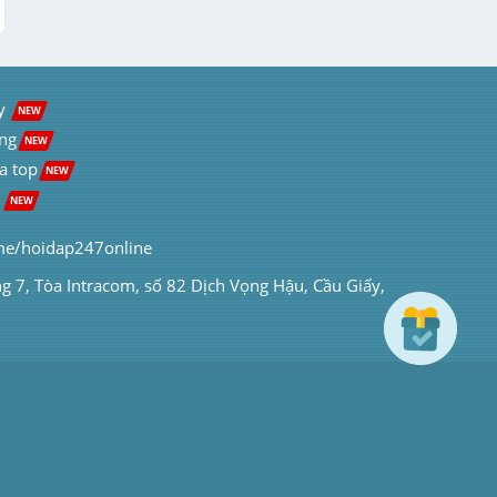
y  
NEW
ng
NEW
a top
NEW
 
NEW
me/hoidap247online
ng 7, Tòa Intracom, số 82 Dịch Vọng Hậu, Cầu Giấy, 