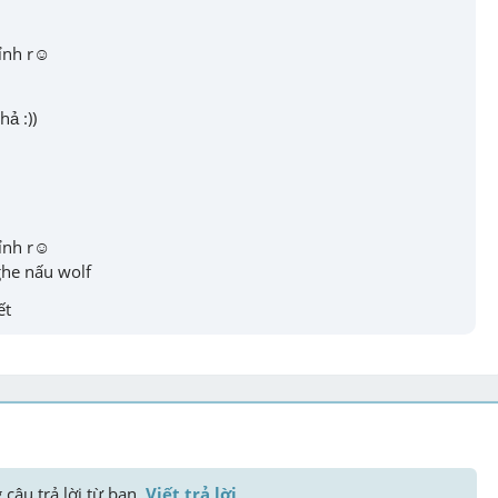
ỉnh r☺️
ả :))
ỉnh r☺️

ghe nấu wolf
ết
 câu trả lời từ bạn. 
Viết trả lời