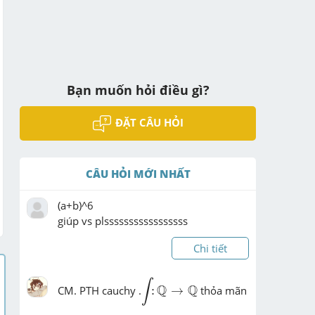
Bạn muốn hỏi điều gì?
ĐẶT CÂU HỎI
CÂU HỎI MỚI NHẤT
(a+b)^6

giúp vs plsssssssssssssssss
Chi tiết
∫
:
ℚ
→
ℚ
∫
Q
Q
CM. PTH cauchy .
:
→