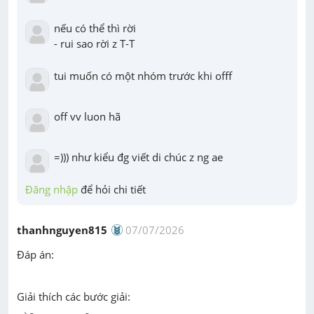
nếu có thể thì rời

- rui sao rời z T-T
tui muốn có một nhóm trước khi offf
off vv luon hã
=))) như kiểu đg viết di chúc z ng ae
Đăng nhập
 để hỏi chi tiết
thanhnguyen815
07/07/2026
Đáp án:
Giải thích các bước giải:
a
)
2
x
+
y
=
6