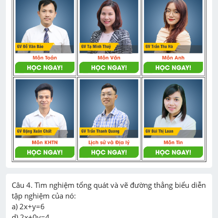
Câu 4. Tìm nghiệm tổng quát và vẽ đường thẳng biểu diễn 
tập nghiệm của nó:

a) 2x+y=6

d) 2x+0y=4
