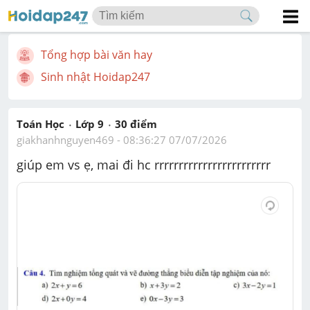
Tổng hợp bài văn hay
Sinh nhật Hoidap247
Toán Học
Lớp 9
30
 điểm 
giakhanhnguyen469
 - 
08:36:27 07/07/2026
giúp em vs ẹ, mai đi hc rrrrrrrrrrrrrrrrrrrrrrrr