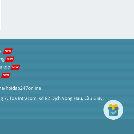
y  
NEW
ng
NEW
a top
NEW
 
NEW
me/hoidap247online
ng 7, Tòa Intracom, số 82 Dịch Vọng Hậu, Cầu Giấy, 