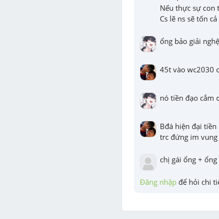
Nếu thực sự con tô
Cs lẽ ns sẽ tốn c
ổng bảo giải nghệ
45t vào wc2030 c
nó tiền đạo cắm 
Bđá hiện đại tiền
trc đứng im vung
chị gái ổng + ổng
Đăng nhập
 để hỏi chi ti