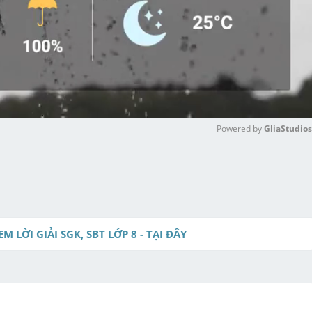
Powered by 
GliaStudios
M
u
t
e
EM LỜI GIẢI SGK, SBT LỚP 8 - TẠI ĐÂY