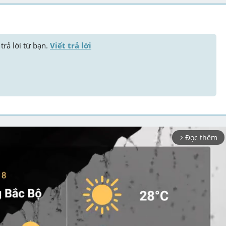
trả lời từ bạn. 
Viết trả lời
Đọc thêm
arrow_forward_ios