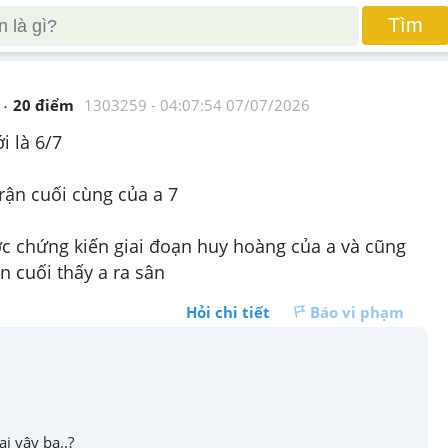
Tìm
20
 điểm 
1303259
 - 
04:07:54 07/07/2026
i là 6/7
rận cuối cùng của a 7
c chứng kiến giai đoạn huy hoàng của a và cũng 
ần cuối thấy a ra sân
Hỏi chi tiết
Báo vi phạm
i vậy ba..?
