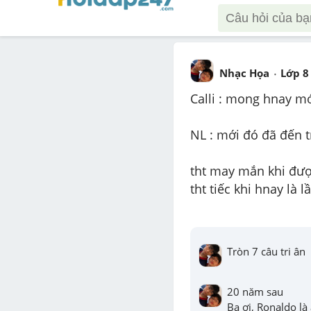
Nhạc Họa
Lớp 8
Calli : mong hnay mớ
NL : mới đó đã đến t
tht may mắn khi đượ
tht tiếc khi hnay là l
Tròn 7 câu tri ân
20 năm sau

Ba ơi, Ronaldo là a