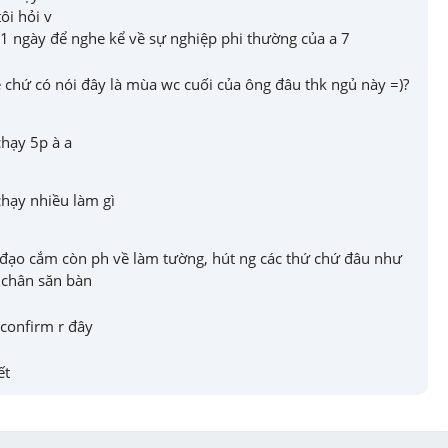
i hỏi v

ả 1 ngày để nghe kể về sự nghiệp phi thường của a 7
 chứ có nói đây là mùa wc cuối của ông đâu thk ngủ này =)?
hạy 5p à a
chạy nhiều làm gì
 đạo cắm còn ph về làm tường, hút ng các thứ chứ đâu như 
 chân săn bàn
 confirm r đây
ết