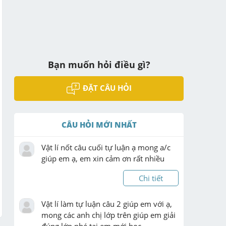
Bạn muốn hỏi điều gì?
ĐẶT CÂU HỎI
CÂU HỎI MỚI NHẤT
Vật lí nốt câu cuối tự luận ạ mong a/c 
giúp em ạ, em xin cảm ơn rất nhiều
Chi tiết
Vật lí làm tự luận câu 2 giúp em với ạ, 
mong các anh chị lớp trên giúp em giải 
đúng lớp nhé tại em mới học 