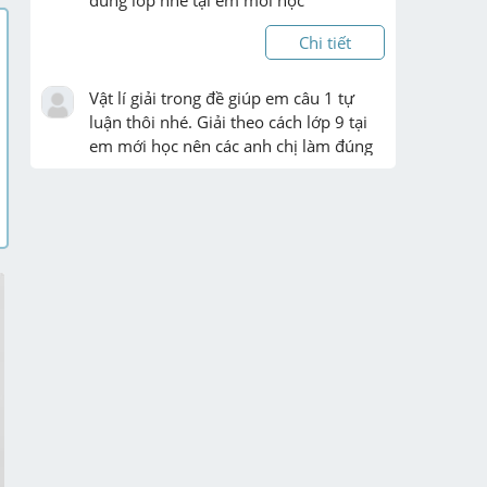
Chi tiết
Vật lí giải trong đề giúp em câu 1 tự 
luận thôi nhé. Giải theo cách lớp 9 tại 
em mới học nên các anh chị làm đúng 
giúp em
Chi tiết
tam giác abc cân tại a có góc 
a<90 độ vẽ BE vuông góc  AC tại E và 
CD vuông góc AB tại D

yc:chứng minh BE=CD và tam giác ADE 
cân tại A

gọi H là giao điểm của BE và CD chứng 
minh AH là phân giác của ...
Chi tiết