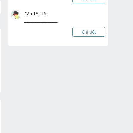
Câu 15, 16.

________________
Chi tiết
2 người đi xe đạp cùng xuất fat từ góc 
A của 1 đường đua hình vuông ABCD. 
Người thứ nhất đi về phía góc B với vận 
tốc 3V, người thứ hai đi về phía góc D 
với vận tốc 4V. Biết rằng hai người gặp 
nhau lầ ...
Chi tiết
Câu 12, 13.

_______________________
Chi tiết