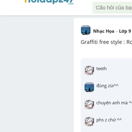
Nhạc Họa
Lớp 9
Graffiti free style :
teeth
đúng zùi^^
chuyên anh mà ^
phs z chứ ^^