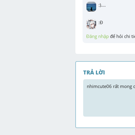
:)....
:Đ
Đăng nhập
 để hỏi chi ti
TRẢ LỜI
nhimcute06
 rất mong c