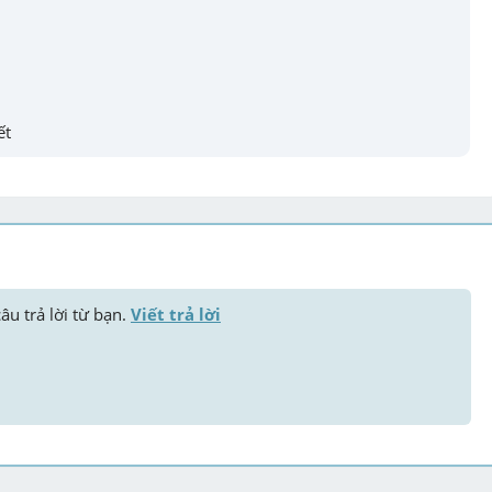
ết
âu trả lời từ bạn. 
Viết trả lời