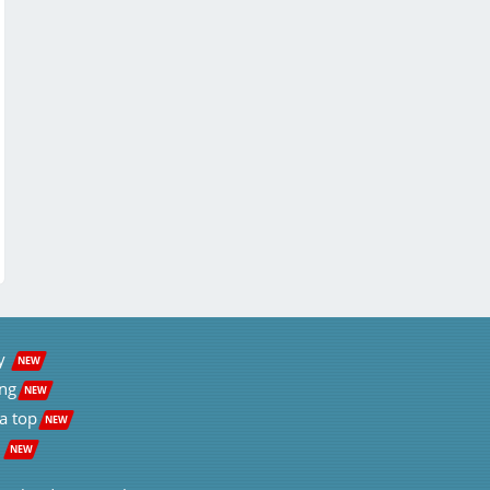
giải bài toán = cách lập hệ pt

câu này dài chứ k khó, ai kiên nhẫn làm 
sẽ ra
Chi tiết
y  
NEW
ng
NEW
a top
NEW
 
NEW