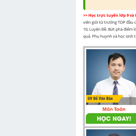
>> Học trực tuyến lớp 9 và
viên giỏi từ trường TOP đầu cả
10, Luyện Đề. Bứt phá điểm lớ
quả. Phụ huynh và học sinh th