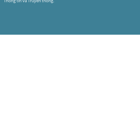
Thông tin và Truyền thông.