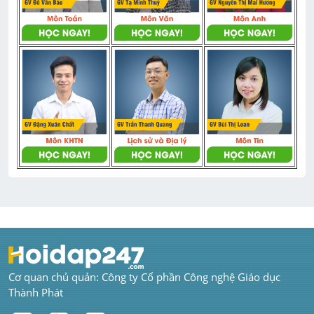
Cơ quan chủ quản: Công ty Cổ phần Công nghệ Giáo dục 
Thành Phát