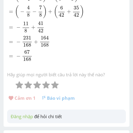
=
(
-
4
8
-
7
8
)
+
(
6
42
+
35
42
)
4
7
6
35
(
)
(
)
=
−
−
+
+
8
8
42
42
=
-
11
8
+
41
42
41
11
=
−
+
8
42
=
-
231
168
+
164
168
164
231
=
−
+
168
168
=
-
67
168
67
=
−
168
Hãy giúp mọi người biết câu trả lời này thế nào?
Cảm ơn 
1
Báo vi phạm
Đăng nhập
 để hỏi chi tiết