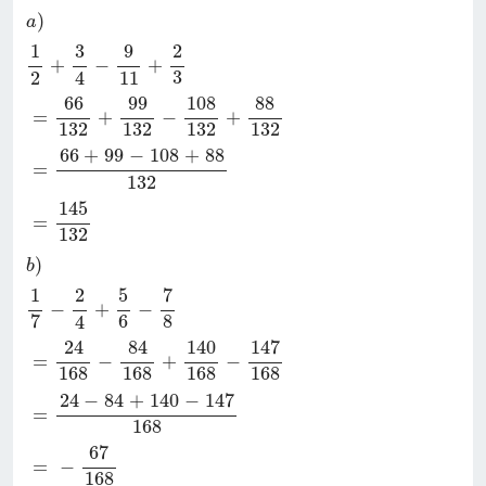
a
)
)
a
1
2
+
3
4
-
9
11
+
2
3
1
9
2
3
+
−
+
3
2
4
11
=
66
132
+
99
132
-
108
132
+
88
132
66
99
108
88
=
+
−
+
132
132
132
132
=
66
+
99
-
108
+
88
132
66
+
99
−
108
+
88
=
132
=
145
132
145
=
132
b
)
)
b
1
7
-
2
4
+
5
6
-
7
8
7
1
2
5
−
+
−
7
6
8
4
=
24
168
-
84
168
+
140
168
-
147
168
24
84
140
147
=
−
+
−
168
168
168
168
=
24
-
84
+
140
-
147
168
24
−
84
+
140
−
147
=
168
=
-
67
168
67
=
−
168