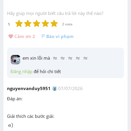
Hãy giúp mọi người biết câu trả lời này thế nào?
5
2
 vote
Cảm ơn 
2
Báo vi phạm
≈
≈
≈
≈
≈
em xin lỗi mà 
≈
≈
≈
≈
≈
Đăng nhập
 để hỏi chi tiết
nguyenvanduy5951
07/07/2026
Đáp án:
Giải thích các bước giải:
a
)
)
a