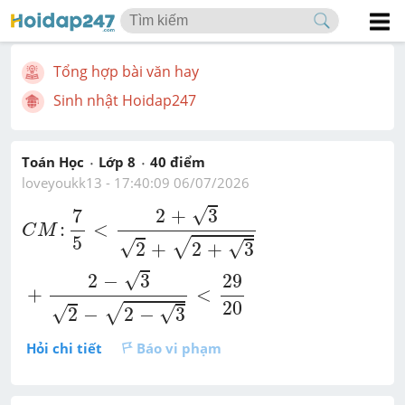
Tổng hợp bài văn hay
Sinh nhật Hoidap247
Toán Học
Lớp 8
40
 điểm 
loveyoukk13
 - 
17:40:09 06/07/2026
C
M
:
7
5
<
2
+
3
2
+
2
+
3
+
2
-
3
2
-
2
-
3
<
29
20
√
7
2
+
3
:
<
C
M
5
√
√
√
2
+
2
+
3
√
2
−
3
29
+
<
20
√
√
√
2
−
2
−
3
Hỏi chi tiết
Báo vi phạm