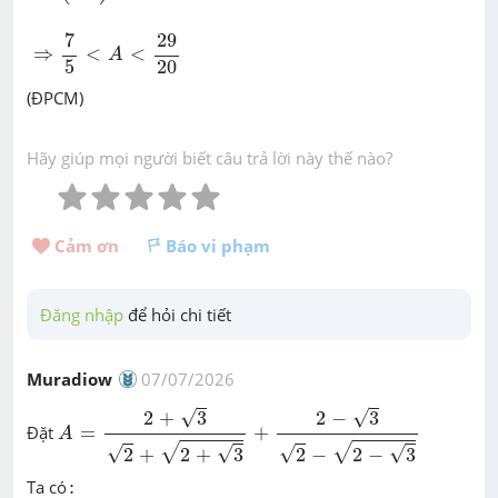
⇒
7
5
<
A
<
29
20
7
29
⇒
<
<
A
5
20
(ĐPCM)
Hãy giúp mọi người biết câu trả lời này thế nào?
Cảm ơn 
Báo vi phạm
Đăng nhập
 để hỏi chi tiết
Muradiow
07/07/2026
A
=
2
+
3
2
+
2
+
3
+
2
-
3
2
-
2
-
3
√
√
2
+
3
2
−
3
Đặt
=
+
A
√
√
√
√
√
√
2
+
2
+
3
2
−
2
−
3
:
Ta có
: