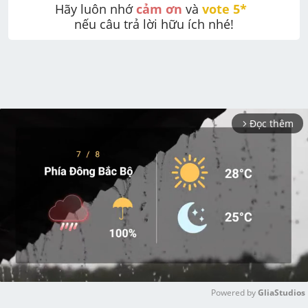
Hãy luôn nhớ 
cảm ơn
 và 
vote 5* 
nếu câu trả lời hữu ích nhé!
Đọc thêm
arrow_forward_ios
Powered by 
GliaStudios