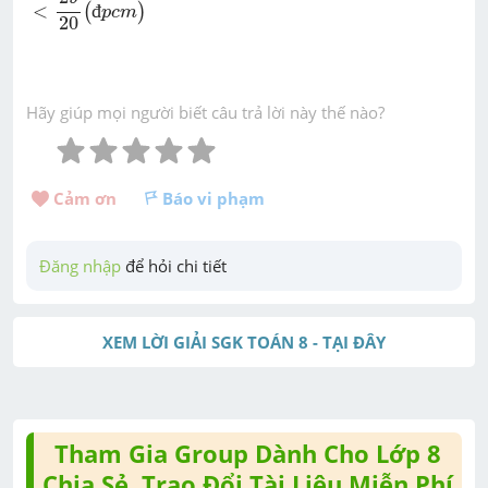
<
đ
(
)
p
c
m
20
Hãy giúp mọi người biết câu trả lời này thế nào?
Cảm ơn 
Báo vi phạm
Đăng nhập
 để hỏi chi tiết
XEM LỜI GIẢI SGK TOÁN 8 - TẠI ĐÂY
Tham Gia Group Dành Cho Lớp 8
Chia Sẻ, Trao Đổi Tài Liệu Miễn Phí