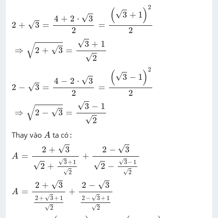
2
+
3
=
4
+
2
⋅
3
2
=
(
3
+
1
)
2
2
2
(
)
√
3
+
1
√
4
+
2
⋅
3
√
2
+
3
=
=
2
2
⇒
2
+
3
=
3
+
1
2
√
3
+
1
√
√
⇒
2
+
3
=
√
2
2
-
3
=
4
-
2
⋅
3
2
=
(
3
-
1
)
2
2
2
(
)
√
3
−
1
√
4
−
2
⋅
3
√
2
−
3
=
=
2
2
⇒
2
-
3
=
3
-
1
2
√
3
−
1
√
√
⇒
2
−
3
=
√
2
A
:
Thay vào
ta có
:
A
A
=
2
+
3
2
+
3
+
1
2
+
2
-
3
2
-
3
-
1
2
√
√
2
+
3
2
−
3
=
+
A
√
√
3
+
1
3
−
1
√
√
2
+
2
−
√
√
2
2
A
=
2
+
3
2
+
3
+
1
2
+
2
-
3
2
-
3
+
1
2
√
√
2
+
3
2
−
3
=
+
A
√
√
2
+
3
+
1
2
−
3
+
1
√
√
2
2
A
=
2
⋅
(
2
+
3
)
3
+
3
+
2
⋅
(
2
-
3
)
3
-
3