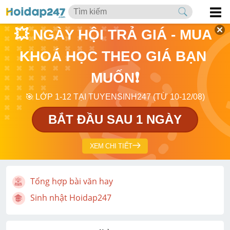
💥 NGÀY HỘI TRẢ GIÁ - MUA 
KHOÁ HỌC THEO GIÁ BẠN 
MUỐN❗
🎯 LỚP 1-12 TẠI TUYENSINH247 (TỪ 10-12/08)
BẮT ĐẦU SAU 1 NGÀY
XEM CHI TIẾT
Tổng hợp bài văn hay
Sinh nhật Hoidap247