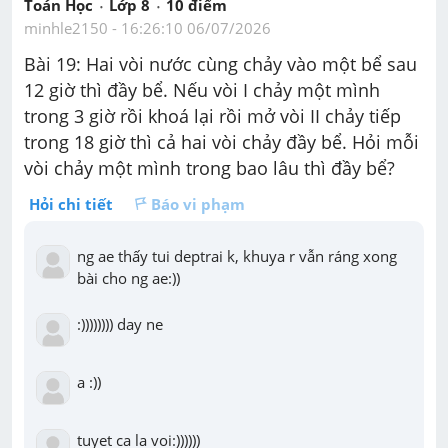
Toán Học
Lớp 8
10
 điểm 
minhle2150
 - 
16:26:10 06/07/2026
Bài 19: 
Hai vòi nước cùng chảy vào một bể sau 
12 giờ thì đầy bể. Nếu vòi I
chảy một mình 
trong 3 giờ rồi khoá lại rồi mở vòi II chảy tiếp 
trong 18 giờ thì cả hai vòi chảy đầy bể.
Hỏi mỗi 
vòi chảy một mình trong bao lâu thì đầy bể? 
Hỏi chi tiết
Báo vi phạm
ng ae thấy tui deptrai k, khuya r vẫn ráng xong 
bài cho ng ae:))
:)))))))) day ne
a :))
tuyet ca la voi:))))))