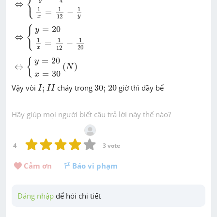
⎨
⎩
4
⇔
1
1
1
=
−
12
y
x
⇔
{
y
=
20
1
x
=
1
12
-
1
20
=
20
{
y
⇔
1
1
1
=
−
20
12
x
⇔
{
y
=
20
x
=
30
(
N
)
=
20
{
y
⇔
(
)
N
=
30
x
I
;
I
I
30
;
20
Vậy vòi
;
chảy trong
30
;
20
giờ thì đầy bể
I
I
I
Hãy giúp mọi người biết câu trả lời này thế nào?
4
3
 vote
Cảm ơn 
Báo vi phạm
Đăng nhập
 để hỏi chi tiết