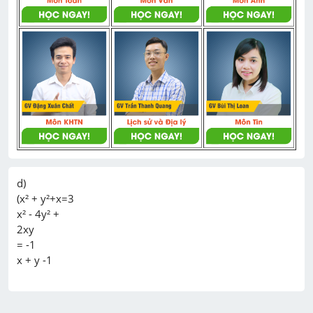
d)

(x² + y²+x=3

x² - 4y² +

2xy

= -1
