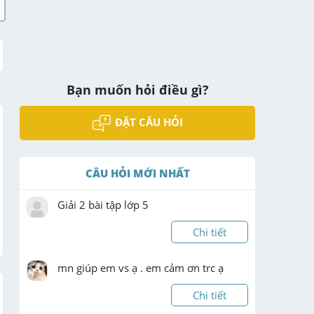
Bạn muốn hỏi điều gì?
ĐẶT CÂU HỎI
CÂU HỎI MỚI NHẤT
Giải 2 bài tập lớp 5
Chi tiết
mn giúp em vs ạ . em cảm ơn trc ạ
Chi tiết