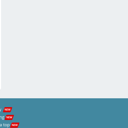
Chi tiết
Tìm nguyên hàm của hàm số

f(x) = (2x⁴ + 3)/x²

f(x) = (x - 1)/x²
Chi tiết
y  
NEW
ng
NEW
a top
NEW