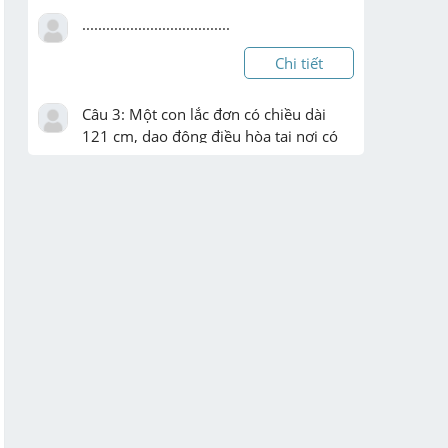
.....................................
Chi tiết
Câu 3: Một con lắc đơn có chiều dài 
121 cm, dao động điều hòa tại nơi có 
gia tốc trọng trường g. Lấy pi mũ 2= 10 
. Chu kì dao động của con lắc là

A. 0,5 s. B. 2 s. C. 1 s. D. 2,2 s.
Chi tiết
TRắc nghiệm Đ-S

cho đường tròn (O; 3cm), điểm M nằm 
ngoài đường tròn. từ M kẻ hai tiếp 
tuyến MA,MB tới đường tròn (O). gọi C 
là điểm nằm trên cung nhỏ AB, tiếp 
tuyến tại C của (O) cắt MA,MB lần lượt t 
...