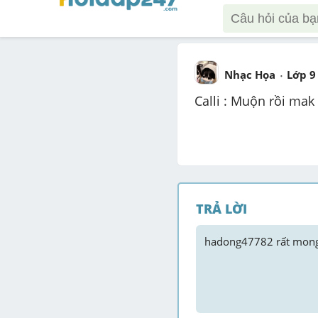
Nhạc Họa
Lớp 9
Calli : Muộn rồi mak
TRẢ LỜI
hadong47782
 rất mong