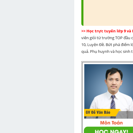
>> Học trực tuyến lớp 9 và
viên giỏi từ trường TOP đầu cả
10, Luyện Đề. Bứt phá điểm lớ
quả. Phụ huynh và học sinh th