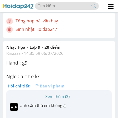
Tổng hợp bài văn hay
Sinh nhật Hoidap247
Nhạc Họa
Lớp 9
20
 điểm 
Rinaaaa
 - 
14:35:59 06/07/2026
Hand : g9
Ngle : a c t e k?
Hỏi chi tiết
Báo vi phạm
Xem thêm (3)
anh căm thù em không :))