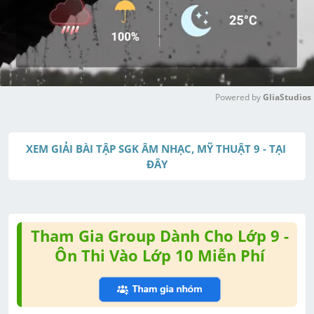
Powered by 
GliaStudios
M
u
XEM GIẢI BÀI TẬP SGK ÂM NHẠC, MỸ THUẬT 9 - TẠI 
t
ĐÂY
e
Tham Gia Group Dành Cho Lớp 9 -
Ôn Thi Vào Lớp 10 Miễn Phí