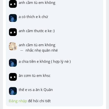
anh cầm tù em không
a có thích e k chứ
anh cầm thước e ke :)
-
−
 nhắc nhẹ quân nhé
a chia tiền e không ( hợp lý nè )
ăn cơm tù em khsc
thế e vs a ăn k Quân
Đăng nhập
 để hỏi chi tiết