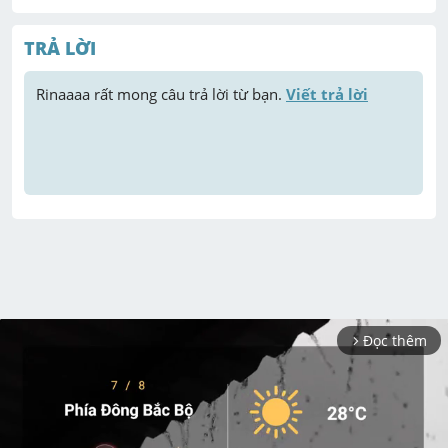
TRẢ LỜI
Rinaaaa
 rất mong câu trả lời từ bạn. 
Viết trả lời
Đọc thêm
arrow_forward_ios