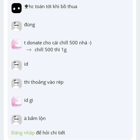
🐥hc toán tới khi bồ thua
đúng
→
→
 chill 500 thì 1g
id
thi thoảng vào rép
id gì
à bấm lộn
Đăng nhập
 để hỏi chi tiết