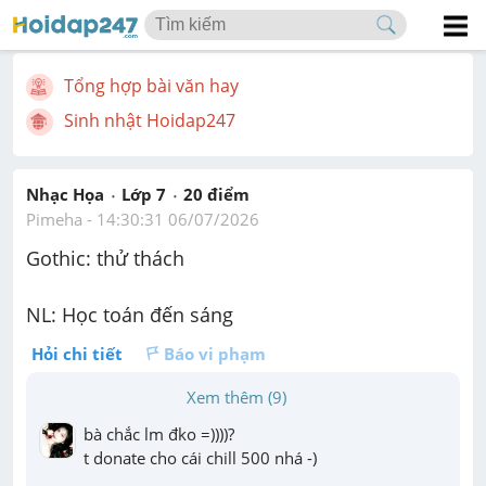
Tổng hợp bài văn hay
Sinh nhật Hoidap247
Nhạc Họa
Lớp 7
20
 điểm 
Pimeha
 - 
14:30:31 06/07/2026
Gothic: thử thách
NL: Học toán đến sáng
Hỏi chi tiết
Báo vi phạm
Xem thêm (9)
bà chắc lm đko =))))?

t donate cho cái chill 500 nhá -)