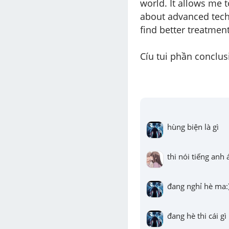
world. It allows me 
about advanced
tec
find better treatment
Cíu tui phần conclus
hùng biện là gì
thi nói tiếng anh 
đang nghỉ hè ma:
đang hè thi cái gì