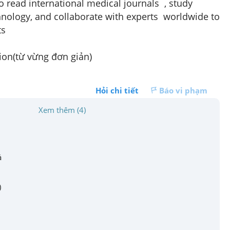
to read international medical
 journals
 , study 
hnology, and collaborate
 with experts
worldwide
 to 
s 
ion(từ vừng đơn giản)
Hỏi chi tiết
Báo vi phạm
Xem thêm (4)
á
)