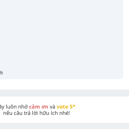
ết
ãy luôn nhớ 
cảm ơn
 và 
vote 5* 
nếu câu trả lời hữu ích nhé!