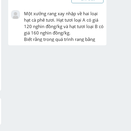
Một xưởng rang xay nhập về hai loại 
hạt cà phê tươi. Hạt tươi loại A có giá 
120 nghìn đồng/kg và hạt tươi loại B có 
giá 160 nghìn đồng/kg.

Biết rằng trong quá trình rang bằng 
nhiệt độ cao, nước bốc hơ ...
Chi tiết
Vẽ miền nghiệm bài này 
Chi tiết
vẽ +trang trí lại cho dễ nhìn hộ tớ với 
ạ>
Chi tiết
viết 1 bài thơ về nghỉ hè khoảng 5 câu
