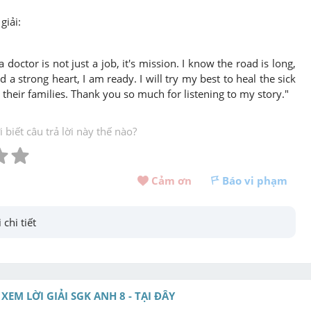
giải:
 doctor is not just a job, it's mission. I know the road is long,
d a strong heart, I am ready. I will try my best to heal the sick
 their families. Thank you so much for listening to my story."
biết câu trả lời này thế nào?
Cảm ơn 
Báo vi phạm
 chi tiết
XEM LỜI GIẢI SGK ANH 8 - TẠI ĐÂY