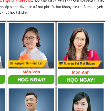
rên Tuyensinh247.com 
Học bám sát chương trình SGK mới nhất của Bộ 
inh lớp 8 học tốt, hoàn trả học phí nếu học không hiệu quả. Phụ huynh 
 khoá học tại: Link 