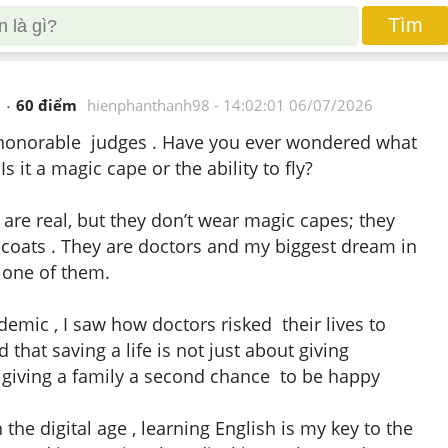
Tìm
60
 điểm 
hienphanthanh98
 - 
14:02:01 06/07/2026
honorable  judges . Have you ever wondered what 
 it a magic cape or the ability to fly?
are real, but they don’t wear magic capes; they 
coats . They are doctors and my biggest dream in 
 one of them.
mic , I saw how doctors risked  their lives to 
d that saving a life is not just about giving 
t giving a family a second chance  to be happy
 the digital age , learning English is my key to the 