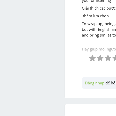
you for listening
Giải thích các bước 
thêm lựa chọn.
To wrap up, being a
but with English an
and bring smiles to
Hãy giúp mọi người 
Đăng nhập
 để hỏi