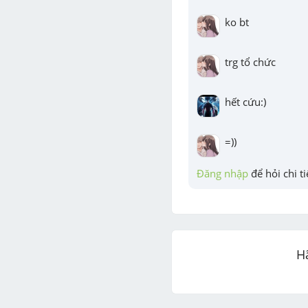
ko bt
trg tổ chức
hết cứu:)
=))
Đăng nhập
 để hỏi chi ti
H