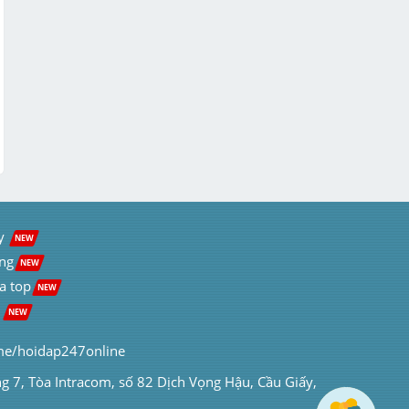
y  
NEW
ng
NEW
a top
NEW
 
NEW
me/hoidap247online
ng 7, Tòa Intracom, số 82 Dịch Vọng Hậu, Cầu Giấy, 