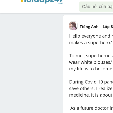
Tiếng Anh
Lớp 8
Hello everyone and 
makes a superhero? Is
To me , superheroes 
wear white blouses/ 
my life is to become
During Covid 19 pande
save others. I realize
medicine, it is abou
 As a future doctor in