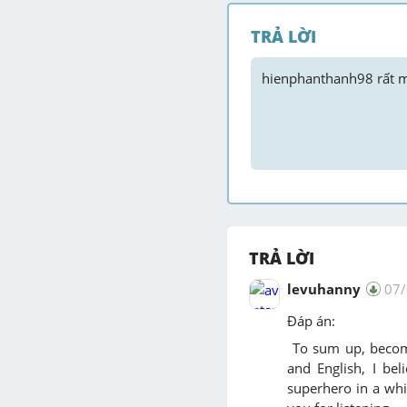
TRẢ LỜI
hienphanthanh98
 rất 
TRẢ LỜI
levuhanny
07
Đáp án:
To sum up, becomi
and English, I be
superhero in a whi