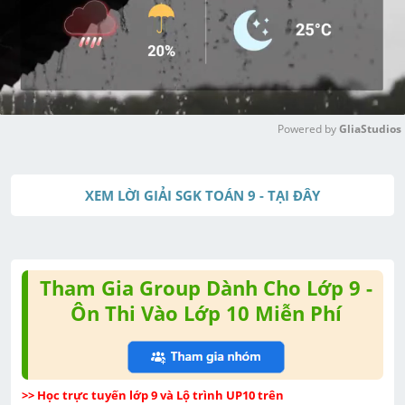
Powered by 
GliaStudios
M
u
XEM LỜI GIẢI SGK TOÁN 9 - TẠI ĐÂY
t
e
Tham Gia Group Dành Cho Lớp 9 -
Ôn Thi Vào Lớp 10 Miễn Phí
>> Học trực tuyến lớp 9 và Lộ trình UP10 trên 