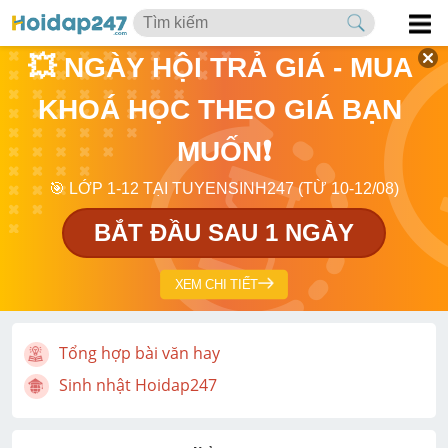
💥 NGÀY HỘI TRẢ GIÁ - MUA 
KHOÁ HỌC THEO GIÁ BẠN 
MUỐN❗
🎯 LỚP 1-12 TẠI TUYENSINH247 (TỪ 10-12/08)
BẮT ĐẦU SAU 1 NGÀY
XEM CHI TIẾT
Tổng hợp bài văn hay
Sinh nhật Hoidap247