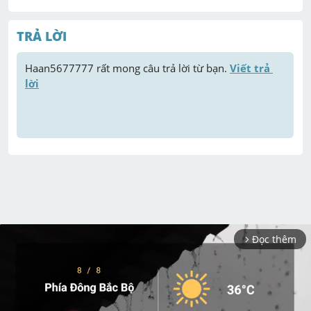
TRẢ LỜI
Haan5677777
 rất mong câu trả lời từ bạn. 
Viết trả 
lời
Đọc thêm
arrow_forward_ios