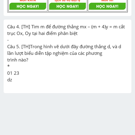
Câu 4. [TH] Tìm m để đường thẳng mx – (m + 4)y = m cắt 
trục Ox, Oy tại hai điểm phân biệt

-

Câu 5. [TH]Trong hình vẽ dưới đây đường thẳng d, và d 
lần lượt biểu diễn tập nghiệm của các phương

trình nào?

*

01 23
