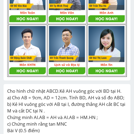
Cho hình chữ nhật ABCD.Kẻ AH vuông góc với BD tại H.

a) Cho AB = 9cm, AD = 12cm. Tính BD, AH và số đo ABD;

b) Kẻ HI vuông góc với AB tại I, đường thẳng AH cắt BC tại 
M và cắt DC tại N .

Chứng minh AI.AB = AH và AI.AB = HM.HN ;

c) Chứng minh rằng tan MNC

Bài V (0.5 điểm)
