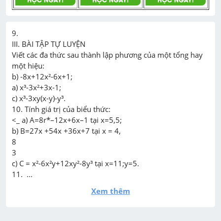
9.

III. BÀI TẬP TỰ LUYỆN

Viết các đa thức sau thành lập phương của một tổng hay 
một hiệu:

b) -8x+12x²-6x+1;

a) x³-3x²+3x-1;

c) x³-3xy(x-y)-y³.

10. Tính giá trị của biểu thức:

<_ a) A=8r*–12x+6x–1 tại x=5,5;

b) B=27x +54x +36x+7 tại x = 4,

8

3

c) C = x²-6x²y+12xy²-8y³ tại x=11;y=5.

11.  ...
Xem thêm