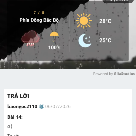
Powered by 
GliaStudios
M
u
TRẢ LỜI
t
e
baongoc2110
06/07/2026
Bài 14:
a
)
)
a
Ta có: