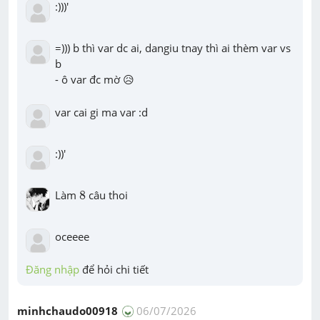
:)))'
=))) b thì var dc ai, dangiu tnay thì ai thèm var vs 
b

- ô var đc mờ 😥
var cai gi ma var :d
:))'
8
Làm 
8
 câu thoi
oceeee
Đăng nhập
 để hỏi chi tiết
minhchaudo00918
06/07/2026