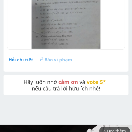
Hỏi chi tiết
Báo vi phạm
Hãy luôn nhớ 
cảm ơn
 và 
vote 5* 
nếu câu trả lời hữu ích nhé!
Đọc thêm
arrow_forward_ios