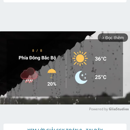
Đọc thêm
arrow_forward_ios
Powered by 
GliaStudios
M
u