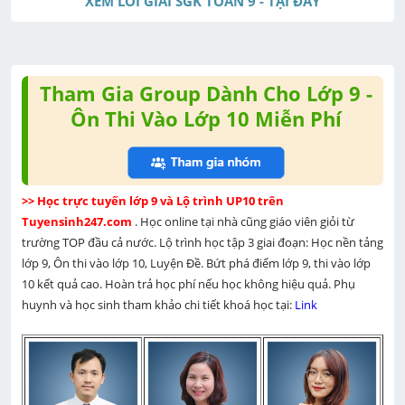
XEM LỜI GIẢI SGK TOÁN 9 - TẠI ĐÂY
t
e
Tham Gia Group Dành Cho Lớp 9 -
Ôn Thi Vào Lớp 10 Miễn Phí
>> Học trực tuyến lớp 9 và Lộ trình UP10 trên 
Tuyensinh247.com 
. Học online tại nhà cũng giáo viên giỏi từ 
trường TOP đầu cả nước. Lộ trình học tập 3 giai đoạn: Học nền tảng 
lớp 9, Ôn thi vào lớp 10, Luyện Đề. Bứt phá điểm lớp 9, thi vào lớp 
10 kết quả cao. Hoàn trả học phí nếu học không hiệu quả. Phụ 
huynh và học sinh tham khảo chi tiết khoá học tại: 
Link 