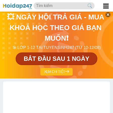
💥 NGÀY HỘI TRẢ GIÁ - MUA 
KHOÁ HỌC THEO GIÁ BẠN 
MUỐN❗
🎯 LỚP 1-12 TẠI TUYENSINH247 (TỪ 10-12/08)
BẮT ĐẦU SAU 1 NGÀY
XEM CHI TIẾT