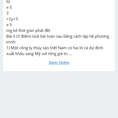
b)

x-5

3

+2y=3

x-5

mg kẻ thời gian phát đề)

Bài II (3 điểm) Giải bài toán sau bằng cách lập hệ phương 
trình:

1) Một công ty thủy sản Việt Nam có hai lô cá dự định 
xuất khẩu sang Mỹ với tổng giá trị ...
Xem thêm