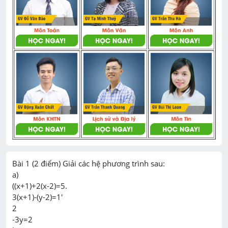
Bài 1 (2 điểm) Giải các hệ phương trình sau:

a)

((x+1)+2(x-2)=5.

3(x+1)-(y-2)=1'

2

-3y=2
