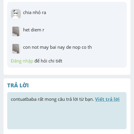
chia nhỏ ra
het diem r
con not may bai nay de nop co th
Đăng nhập
 để hỏi chi tiết
TRẢ LỜI
contuatbaba
 rất mong câu trả lời từ bạn. 
Viết trả lời