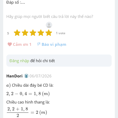
...
Đáp số :
...
Hãy giúp mọi người biết câu trả lời này thế nào?
5
1
 vote
Cảm ơn 
1
Báo vi phạm
Đăng nhập
 để hỏi chi tiết
HanDori
06/07/2026
a
)
)
Chiều dài đáy bé CD là:
a
(
m
)
2
,
2
-
0
,
4
=
1
,
8
2
,
2
−
0
,
4
=
1
,
8
(
)
m
Chiều cao hình thang là:
2
,
2
+
1
,
8
2
=
2
2
,
2
+
1
,
8
(
m
)
=
2
(
)
m
2