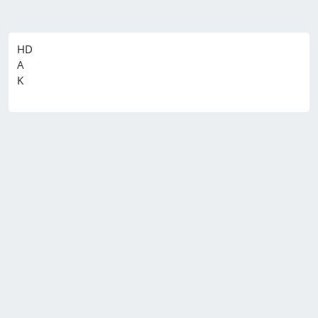
HD

A
