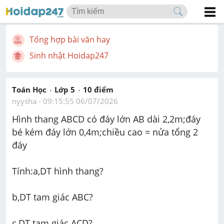
Tổng hợp bài văn hay
Sinh nhật Hoidap247
Toán Học
Lớp 5
10
 điểm 
nyysha
 - 
09:15:55 06/07/2026
Hình thang ABCD có đáy lớn AB dài 2,2m;đáy 
bé kém đáy lớn 0,4m;chiều cao = nửa tổng 2 
đáy 
Tính:a,DT hình thang?
b,DT tam giác ABC?
c,DT tam giác ACD?