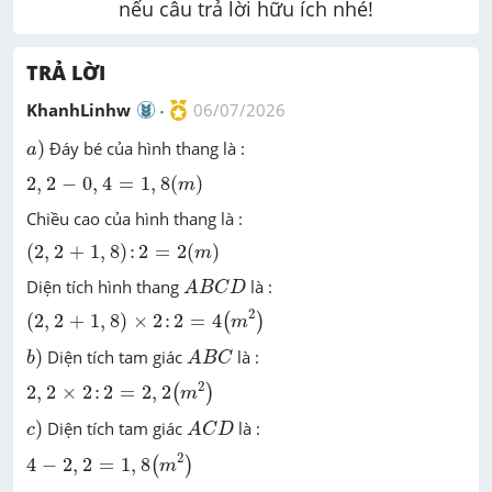
nếu câu trả lời hữu ích nhé!
TRẢ LỜI
KhanhLinhw
06/07/2026
a
)
)
Đáy bé của hình thang là :
a
2
,
2
-
0
,
4
=
1
,
8
(
m
)
2
,
2
−
0
,
4
=
1
,
8
(
)
m
Chiều cao của hình thang là :
(
2
,
2
+
1
,
8
)
:
2
=
2
(
m
)
(
2
,
2
+
1
,
8
)
:
2
=
2
(
)
m
A
B
C
D
Diện tích hình thang
là :
A
B
C
D
(
2
,
2
+
1
,
8
)
×
2
:
2
=
4
(
m
2
)
2
(
2
,
2
+
1
,
8
)
×
2
:
2
=
4
(
)
m
b
)
A
B
C
)
Diện tích tam giác
là :
b
A
B
C
2
,
2
×
2
:
2
=
2
,
2
(
m
2
)
2
2
,
2
×
2
:
2
=
2
,
2
(
)
m
c
)
A
C
D
)
Diện tích tam giác
là :
c
A
C
D
4
-
2
,
2
=
1
,
8
(
m
2
)
2
4
−
2
,
2
=
1
,
8
(
)
m