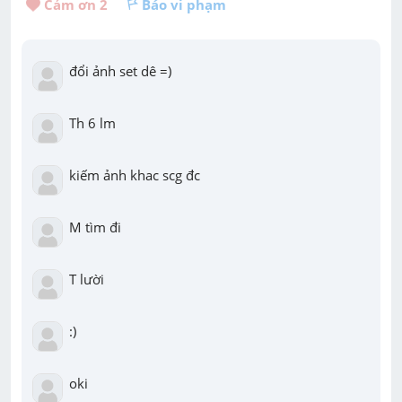
Cảm ơn 
2
Báo vi phạm
đổi ảnh set dê =)
Th 6 lm
kiếm ảnh khac scg đc
M tìm đi
T lười
:)
oki