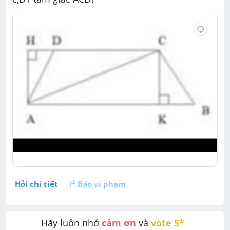
Hỏi chi tiết
Báo vi phạm
Hãy luôn nhớ 
cảm ơn
 và 
vote 5* 