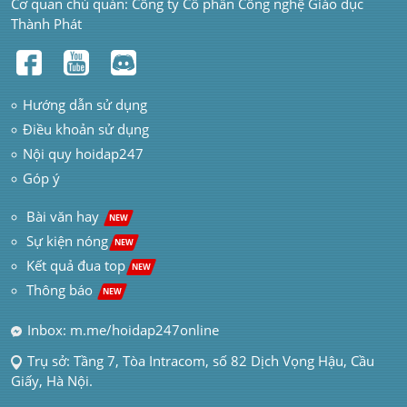
Cơ quan chủ quản: Công ty Cổ phần Công nghệ Giáo dục 
Thành Phát
Hướng dẫn sử dụng
Điều khoản sử dụng
Nội quy hoidap247
Góp ý
 Bài văn hay  
NEW
Sự kiện nóng
NEW
Kết quả đua top
NEW
Thông báo 
NEW
Inbox: m.me/hoidap247online
Trụ sở: Tầng 7, Tòa Intracom, số 82 Dịch Vọng Hậu, Cầu 
Giấy, Hà Nội.