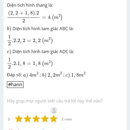
Diện tích hình thang là:
(
2
,
2
+
1
,
8
)
.2
2
=
4
(
2
,
2
+
1
,
8
)
.2
(
m
2
)
2
=
4
(
)
m
2
b
)
)
Diện tích hình tam giác ABC là:
b
1
2
.2
.2
,
2
=
2
,
2
1
(
m
2
)
2
.2
.2
,
2
=
2
,
2
(
)
m
2
c
)
)
Diện tích hình tam giác ADC là:
c
1
2
.2
.1
,
8
=
1
,
8
1
(
m
2
)
2
.2
.1
,
8
=
1
,
8
(
)
m
2
4
m
2
2
,
2
m
2
1
,
8
m
2
a
)
b
)
c
)
2
2
2
Đáp số:
)
4
;
)
2
,
2
;
)
1
,
8
a
m
b
m
c
m
#hann
#hann
Hãy giúp mọi người biết câu trả lời này thế nào?
5
2
 vote