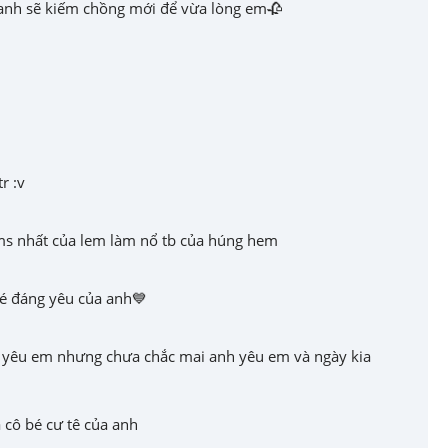
u anh sẽ kiếm chồng mới để vừa lòng em🥀
r :v
 ms nhất của lem làm nổ tb của húng hem
é đáng yêu của anh💙
yêu em nhưng chưa chắc mai anh yêu em và ngày kia 
 cô bé cư tê của anh