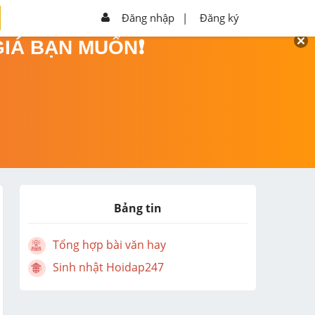
Đăng nhập
|
Đăng ký
GIÁ BẠN MUỐN❗
Bảng tin
Tổng hợp bài văn hay
Sinh nhật Hoidap247