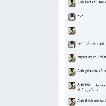
Anh biết rồi, sa
=v=
:>
lem nổi loạn qus t
Ngoẹt vô câu trl
Anh yêu em, cô b
Anh hôm nay tuy 
không yẻu em
Anh thích em quá