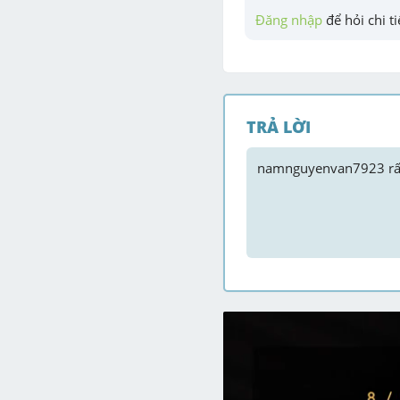
Đăng nhập
 để hỏi chi ti
TRẢ LỜI
namnguyenvan7923
 r