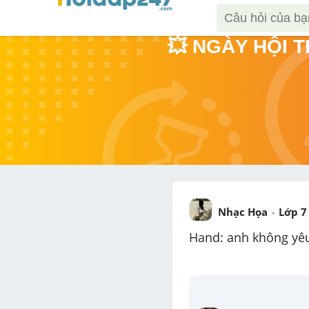
💥 NGÀY HỘI 
Nhạc Họa
Lớp 7
Hand: anh không yê