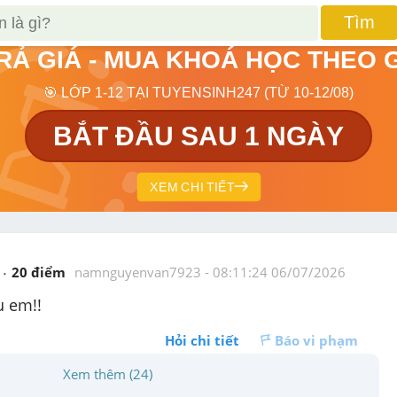
Tìm
TRẢ GIÁ - MUA KHOÁ HỌC THEO 
🎯 LỚP 1-12 TẠI TUYENSINH247 (TỪ 10-12/08)
BẮT ĐẦU SAU 1 NGÀY
XEM CHI TIẾT
20
 điểm 
namnguyenvan7923
 - 
08:11:24 06/07/2026
u em!!
Hỏi chi tiết
Báo vi phạm
Xem thêm (24)