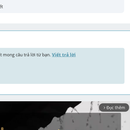
ết
ất mong câu trả lời từ bạn. 
Viết trả lời
Đọc thêm
arrow_forward_ios