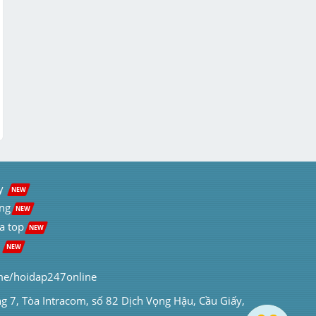
y  
NEW
ng
NEW
a top
NEW
 
NEW
me/hoidap247online
ng 7, Tòa Intracom, số 82 Dịch Vọng Hậu, Cầu Giấy, 