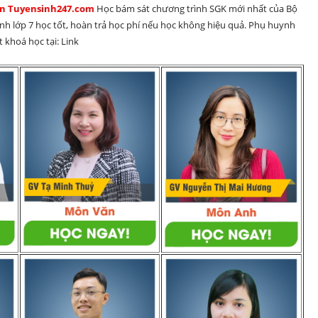
rên Tuyensinh247.com 
Học bám sát chương trình SGK mới nhất của Bộ 
inh lớp 7 học tốt, hoàn trả học phí nếu học không hiệu quả. Phụ huynh 
 khoá học tại: Link 