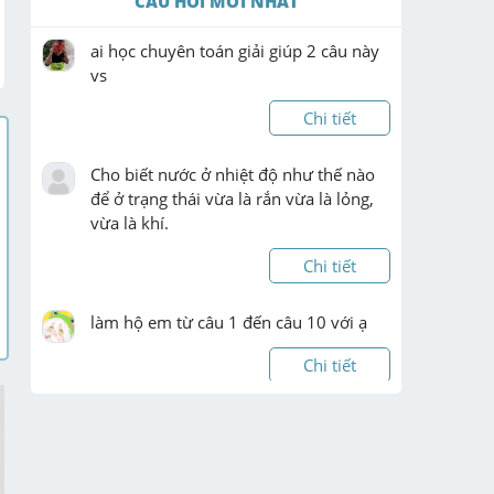
CÂU HỎI MỚI NHẤT
ai học chuyên toán giải giúp 2 câu này 
vs
Chi tiết
Cho biết nước ở nhiệt độ như thế nào 
để ở trạng thái vừa là rắn vừa là lỏng, 
vừa là khí.
Chi tiết
làm hộ em từ câu 1 đến câu 10 với ạ
Chi tiết
lm hộ minh vs có cac bc trung gian ạ 
mình cm ơn
Chi tiết