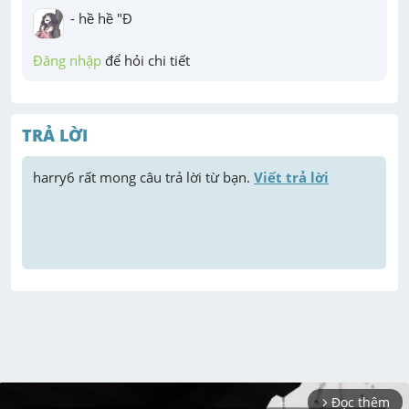
- hề hề "Đ
Đăng nhập
 để hỏi chi tiết
TRẢ LỜI
harry6
 rất mong câu trả lời từ bạn. 
Viết trả lời
Đọc thêm
arrow_forward_ios