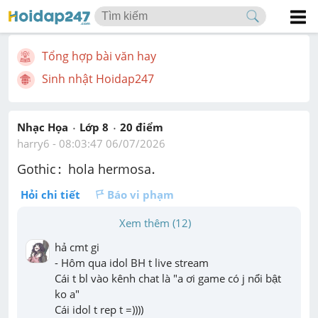
Tổng hợp bài văn hay
Sinh nhật Hoidap247
Nhạc Họa
Lớp 8
20
 điểm 
harry6
 - 
08:03:47 06/07/2026
:
.
:
.
Gothic
 hola hermosa
Hỏi chi tiết
Báo vi phạm
Xem thêm (12)
hả cmt gi

- Hôm qua idol BH t live stream

Cái t bl vào kênh chat là "a ơi game có j nổi bật 
ko a"

Cái idol t rep t =))))