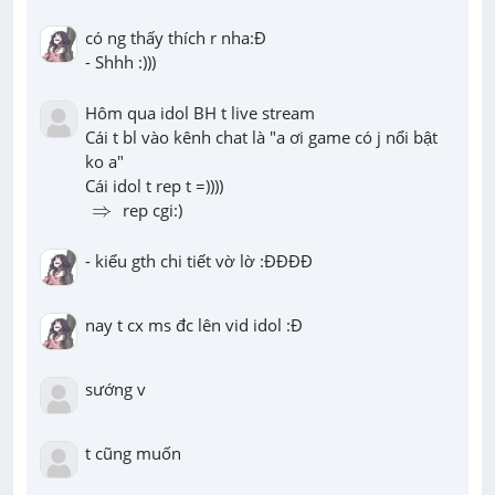
có ng thấy thích r nha:Đ

- Shhh :)))
Hôm qua idol BH t live stream

Cái t bl vào kênh chat là "a ơi game có j nổi bật 
ko a"

⇒
⇒
 rep cgi:)
- kiểu gth chi tiết vờ lờ :ĐĐĐĐ
nay t cx ms đc lên vid idol :Đ
sướng v
t cũng muốn