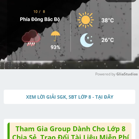
Powered by 
GliaStudios
M
u
XEM LỜI GIẢI SGK, SBT LỚP 8 - TẠI ĐÂY
t
e
Tham Gia Group Dành Cho Lớp 8
Chia Sẻ, Trao Đổi Tài Liệu Miễn Phí