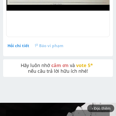
Hỏi chi tiết
Báo vi phạm
Hãy luôn nhớ 
cảm ơn
 và 
vote 5* 
nếu câu trả lời hữu ích nhé!
Đọc thêm
arrow_forward_ios