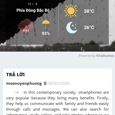
Powered by 
GliaStudios
M
u
TRẢ LỜI
t
e
moonuyenphuong
06/07/2026
→
→
In this contemporary society, smartphones are
very popular because they bring many benefits. Firstly,
they help us communicate with family and friends easily
through calls and messages. We can also search for
information, study online, and take photos whenever we