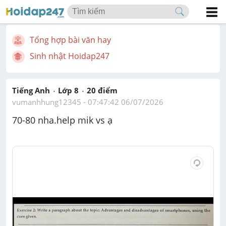
Tổng hợp bài văn hay
Sinh nhật Hoidap247
Tiếng Anh
Lớp 8
20
 điểm 
vumanhhung12345
 - 
07:47:42 06/07/2026
70-80 nha.help mik vs ạ