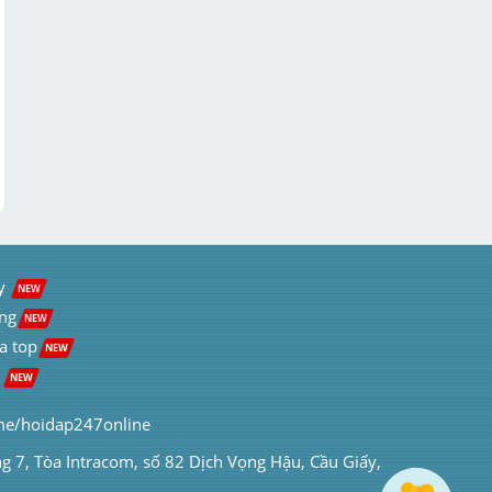
y  
NEW
ng
NEW
a top
NEW
 
NEW
me/hoidap247online
ng 7, Tòa Intracom, số 82 Dịch Vọng Hậu, Cầu Giấy, 