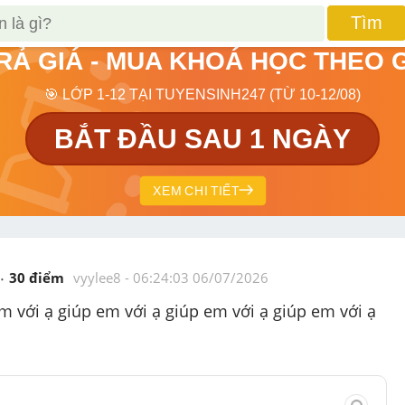
Tìm
TRẢ GIÁ - MUA KHOÁ HỌC THEO 
🎯 LỚP 1-12 TẠI TUYENSINH247 (TỪ 10-12/08)
BẮT ĐẦU SAU 1 NGÀY
XEM CHI TIẾT
30
 điểm 
vyylee8
 - 
06:24:03 06/07/2026
m với ạ giúp em với ạ giúp em với ạ giúp em với ạ 