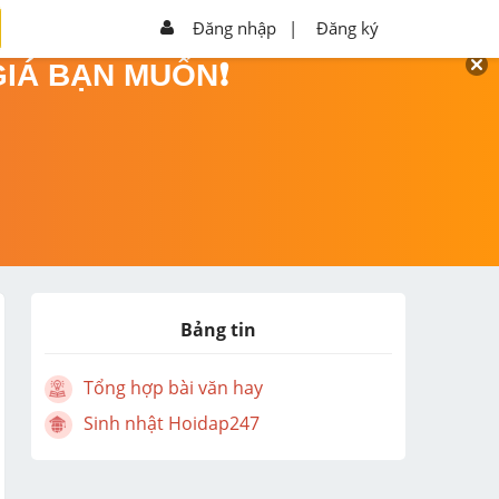
Đăng nhập
|
Đăng ký
GIÁ BẠN MUỐN❗
Bảng tin
Tổng hợp bài văn hay
Sinh nhật Hoidap247