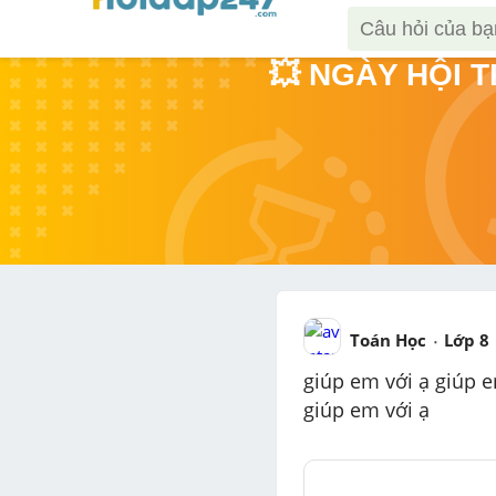
💥 NGÀY HỘI 
Toán Học
Lớp 8
giúp em với ạ giúp e
giúp em với ạ 