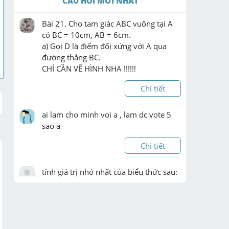
CÂU HỎI MỚI NHẤT
Bài 21. Cho tam giác ABC vuông tại A 
có BC = 10cm, AB = 6cm.

a) Gọi D là điểm đối xứng với A qua 
đường thẳng BC.

CHỈ CẦN VẼ HÌNH NHA !!!!!!
Chi tiết
ai lam cho minh voi a , lam dc vote 5 
sao a
Chi tiết
tính giá trị nhỏ nhất của biểu thức sau:

3x^2 + 3 - 5x 

4x + 2x^2 + 3

(x - 1)(x - 3) + 11

x^2 - 2x + y^2 - 4y + 6

7+ x^2 + y^2 - 2(x + y)
