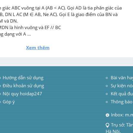
 giác ABC vuông tại A (AB < AC). Gọi AD là tia phân giác của

, DN L AC (M ∈ AB, Ne AC). Gọi E là giao điểm của BN và

M và DN.

DN là hình vuông và EF // BC

 dạng với A ...
Xem thêm
Hướng dẫn sử dụng
 Bài văn ha
Điều khoản sử dụng
Sự kiện nó
Nội quy hoidap247
Kết quả đu
Góp ý
Thông báo
Inbox: m.
Trụ sở: Tầ
Hà Nội.