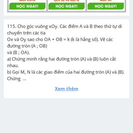
115. Cho góc vuông xOy. Các điểm A và B theo thứ tự di 
chuyển trên các tia

Ox và Oy sao cho OA + OB = k (k là hằng số). Vẽ các 
đường tròn (A ; OB)

và (B ; OA).

a) Chứng minh rằng hai đường tròn (A) và (B) luôn cắt 
nhau.

b) Gọi M, N là các giao điểm của hai đường tròn (A) và (B). 
Chứng  ...
Xem thêm