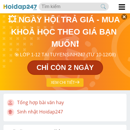
💥 NGÀY HỘI TRẢ GIÁ - MUA 
KHOÁ HỌC THEO GIÁ BẠN 
MUỐN❗
🎯 LỚP 1-12 TẠI TUYENSINH247 (TỪ 10-12/08)
CHỈ CÒN 2 NGÀY
XEM CHI TIẾT
Tổng hợp bài văn hay
Sinh nhật Hoidap247