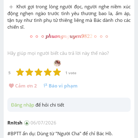
+
+
Khơi gợi trong lòng người đọc, người nghe niềm xúc
động nghẹn ngào trước tình yêu thương bao la, ấm áp,
tận tụy như tình phụ tử thiêng liêng mà Bác dành cho các
chiến sĩ.
∘
∘
∘
p
h
u
o
n
g
n
g
u
y
e
n
9
8
2
2
∘
∘
∘
∘
∘
∘
9
8
2
2
∘
∘
∘
p
h
u
o
n
g
n
g
u
y
e
n
Hãy giúp mọi người biết câu trả lời này thế nào?
5
1
 vote
Cảm ơn 
2
Báo vi phạm
Đăng nhập
 để hỏi chi tiết
RnItsh
06/07/2026
#BPTT ẩn dụ: Dùng từ "Người Cha" để chỉ Bác Hồ.