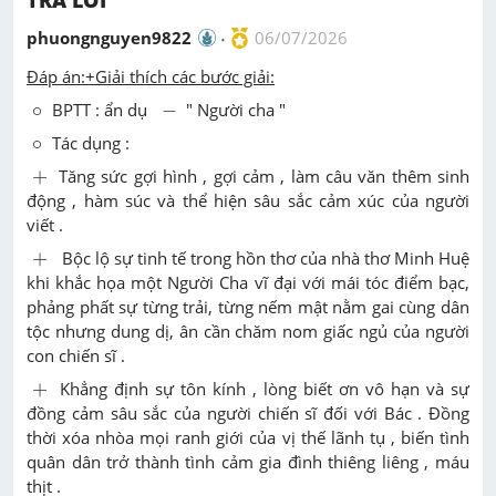
t
e
phuongnguyen9822
06/07/2026
Đáp án:+Giải thích các bước giải:
-
∘
∘
BPTT : ẩn dụ
−
" Người cha "
∘
∘
Tác dụng :
+
+
Tăng sức gợi hình , gợi cảm , làm câu văn thêm sinh
động , hàm súc và thể hiện sâu sắc cảm xúc của người
viết .
+
+
Bộc lộ sự tinh tế trong hồn thơ của nhà thơ Minh Huệ
khi khắc họa một Người Cha vĩ đại với mái tóc điểm bạc,
phảng phất sự từng trải, từng nếm mật nằm gai cùng dân
tộc nhưng dung dị, ân cần chăm nom giấc ngủ của người
con chiến sĩ .
+
+
Khẳng định sự tôn kính , lòng biết ơn vô hạn và sự
đồng cảm sâu sắc của người chiến sĩ đối với Bác . Đồng
thời xóa nhòa mọi ranh giới của vị thế lãnh tụ , biến tình
quân dân trở thành tình cảm gia đình thiêng liêng , máu
thịt .