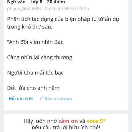
Ngữ văn
Lớp 8
20
 điểm 
phuonglinh0888
 - 
05:26:30 06/07/2026
Phân tích tác dụng của biện pháp tu từ ẩn dụ 
trong khổ thơ sau:
"Anh đội viên nhìn Bác
Càng nhìn lại càng thương
Người Cha mái tóc bạc
Đốt lửa cho anh nằm"
Hỏi chi tiết
Báo vi phạm
Hãy luôn nhớ 
cảm ơn
 và 
vote 5* 
nếu câu trả lời hữu ích nhé!