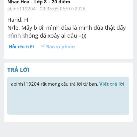
Nhạc Họa
Lớp 8
20
 điểm 
abinh119204
 - 
03:35:05 06/07/2026
Hand: H
N/le: Mấy b ơi, mình đùa là mình đùa thật đấy
mình không đá xoáy ai đâu =)))
Hỏi chi tiết
Báo vi phạm
TRẢ LỜI
abinh119204
 rất mong câu trả lời từ bạn. 
Viết trả lời