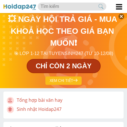
💥 NGÀY HỘI TRẢ GIÁ - MUA 
KHOÁ HỌC THEO GIÁ BẠN 
MUỐN❗
🎯 LỚP 1-12 TẠI TUYENSINH247 (TỪ 10-12/08)
CHỈ CÒN 2 NGÀY
XEM CHI TIẾT
Tổng hợp bài văn hay
Sinh nhật Hoidap247