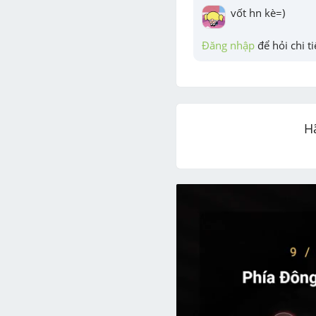
vốt hn kè=)
Đăng nhập
 để hỏi chi ti
H