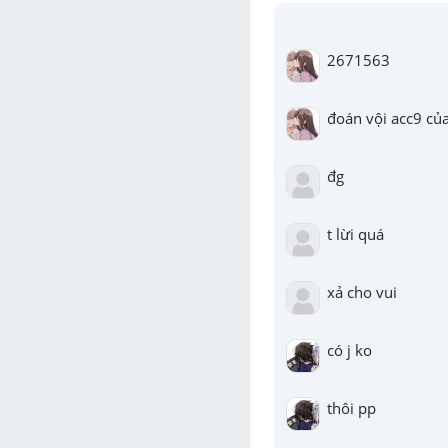
2671563
đoán vội acc9 của
đg
t lừi quá
xả cho vui
có j ko
thôi pp