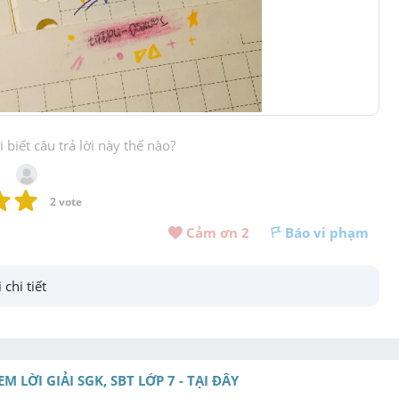
biết câu trả lời này thế nào?
2
 vote
Cảm ơn 
2
Báo vi phạm
 chi tiết
EM LỜI GIẢI SGK, SBT LỚP 7 - TẠI ĐÂY