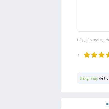
Hãy giúp mọi người 
5
Đăng nhập
 để hỏi
X