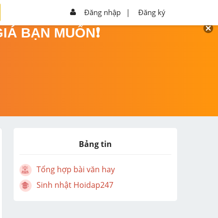
Đăng nhập
|
Đăng ký
GIÁ BẠN MUỐN❗
Bảng tin
Tổng hợp bài văn hay
Sinh nhật Hoidap247