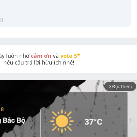
ết
ãy luôn nhớ 
cảm ơn
 và 
vote 5* 
nếu câu trả lời hữu ích nhé!
Đọc thêm
arrow_forward_ios