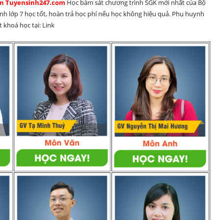
rên Tuyensinh247.com 
Học bám sát chương trình SGK mới nhất của Bộ 
inh lớp 7 học tốt, hoàn trả học phí nếu học không hiệu quả. Phụ huynh 
 khoá học tại: Link 