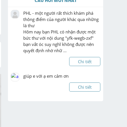
CÂU HỎI MỚI NHẤT
PHL - một người rất thích khám phá 
thông điểm của người khác qua những 
lá thư

Hôm nay bạn PHL có nhận được một 
bức thư với nội dung "yfk-wegb-zxf" 
bạn vắt óc suy nghĩ không được nên 
quyết định nhờ nhữ ...
Chi tiết
giúp e với ạ em cảm ơn
Chi tiết
Ai giảng giúp tui c4 ý b với
Chi tiết
Kiến thức về hệ phương trình đẳng cấp 