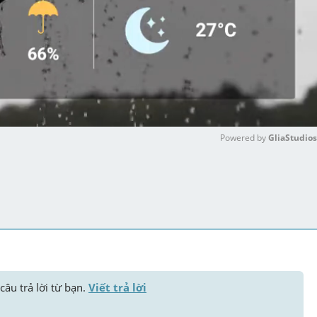
Powered by 
GliaStudios
M
u
t
e
câu trả lời từ bạn. 
Viết trả lời