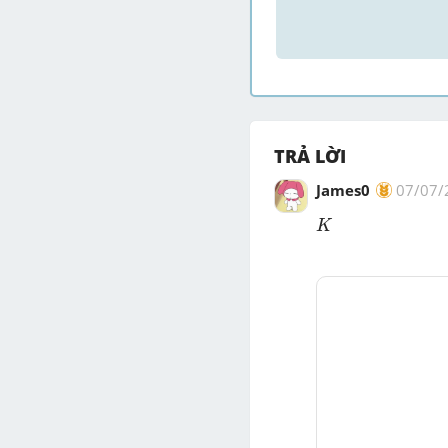
TRẢ LỜI
James0
07/07/
K
K