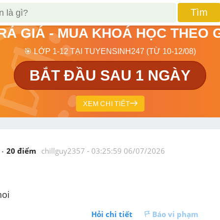
Tìm
TRẢ GIÁ - MUA KHOÁ HỌC THEO 
🎯 LỚP 1-12 TẠI TUYENSINH247 (TỪ 10-12/08)
BẮT ĐẦU SAU 1 NGÀY
XEM CHI TIẾT
20
 điểm 
chillguy2357
 - 
03:25:59 06/07/2026
hoi
Hỏi chi tiết
Báo vi phạm