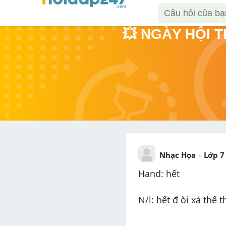
💥 NGÀY HỘI 
Nhạc Họa
Lớp 7
Hand: hết
N/l: hết đ òi xả thế t