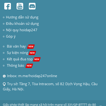
Hướng dẫn sử dụng
Điều khoản sử dụng
Nội quy hoidap247
Góp ý
 Bài văn hay  
NEW
Sự kiện nóng
NEW
Kết quả đua top
NEW
Thông báo 
NEW
Inbox: m.me/hoidap247online
Trụ sở: Tầng 7, Tòa Intracom, số 82 Dịch Vọng Hậu, Cầu 
Giấy, Hà Nội.
Giấy phép thiết lập mạng xã hội trên mạng số 331/GP-BTTTT do Bộ 