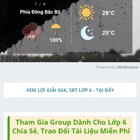
Powered by 
GliaStudios
M
u
XEM LỜI GIẢI SGK, SBT LỚP 6 - TẠI ĐÂY
t
e
Tham Gia Group Dành Cho Lớp 6
Chia Sẻ, Trao Đổi Tài Liệu Miễn Phí