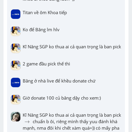
Titan về ôm Khoa tiếp
Ko để Bâng lm hlv
Kĩ Năng SGP ko thua ai cả quan trọng là ban pick
2 game đầu pick thế thì
Bâng ở nhà live để khều donate chứ
Giờ donate 100 củ bâng dậy cho xem:)
→
→
 chuẩn b ôi, riêng mình thấy yuu đánh khá 
mạnh, nma đôi khi chết xàm quá=)) có mấy pha 