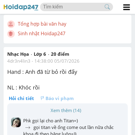
Tổng hợp bài văn hay
Sinh nhật Hoidap247
Nhạc Họa
Lớp 6
20
 điểm 
4dr3n4lin3
 - 
14:38:00 05/07/2026
Hand : Anh đã từ bỏ rồi đấy
NL : Khóc rồi 
Hỏi chi tiết
Báo vi phạm
Xem thêm (14)
→
→
 gọi titan về ổng come out lần nữa chắc 
khoa đi theo bâng luôn=))