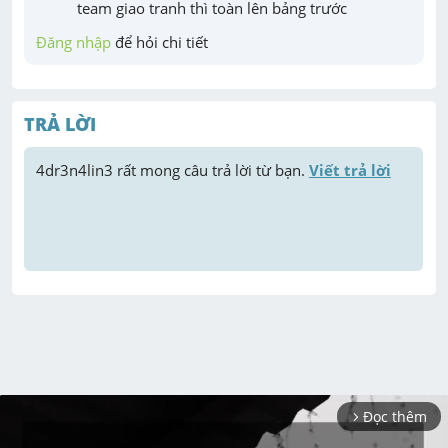
team giao tranh thì toàn lên bảng trước
Đăng nhập
 để hỏi chi tiết
TRẢ LỜI
4dr3n4lin3
 rất mong câu trả lời từ bạn. 
Viết trả lời
Đọc thêm
arrow_forward_ios