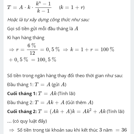
T
=
A
⋅
k
⋅
k
n
-
1
k
-
1
−
1
n
k
k
=
1
+
r
=
⋅
⋅
(
=
1
+
)
T
A
k
k
r
−
1
k
Hoặc là tự xây dựng công thức như sau:
A
Gọi số tiền gửi mỗi đầu tháng là
A
Kì hạn hàng tháng
⇒
r
=
6
%
12
=
0
,
5
%
⇒
k
=
1
+
r
=
100
%
+
0
,
5
%
=
100
,
5
%
6
%
⇒
=
=
0
,
5
%
⇒
=
1
+
=
100
%
r
k
r
12
+
0
,
5
%
=
100
,
5
%
Số tiền trong ngân hàng thay đổi theo thời gian như sau:
T
=
A
A
Đầu tháng 1:
=
(gửi
)
T
A
A
T
=
A
k
Cuối tháng 1:
=
(Tính lãi)
T
A
k
T
=
A
k
+
A
A
Đầu tháng 2:
=
+
(Gửi thêm
)
T
A
k
A
A
T
=
(
A
k
+
A
)
k
=
A
k
2
+
A
k
2
Cuối tháng 2:
=
(
+
)
=
+
(Tính lãi)
T
A
k
A
k
A
k
A
k
...
...
(có quy luật đấy)
3
=
36
⇒
⇒
Số tiền trong tài khoản sau khi kết thúc
3
năm
=
36