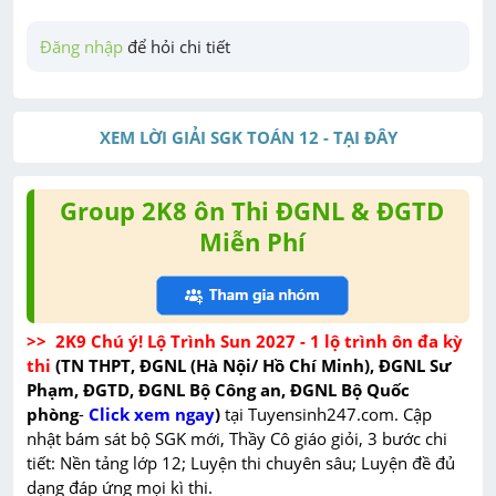
Đăng nhập
 để hỏi chi tiết
XEM LỜI GIẢI SGK TOÁN 12 - TẠI ĐÂY
Group 2K8 ôn Thi ĐGNL & ĐGTD
Miễn Phí
>>  2K9 Chú ý! Lộ Trình Sun 2027 - 1 lộ trình ôn đa kỳ 
thi 
(TN THPT, ĐGNL (Hà Nội/ Hồ Chí Minh), ĐGNL Sư 
Phạm, ĐGTD, ĐGNL Bộ Công an, ĐGNL Bộ Quốc 
phòng
-
Click xem ngay
)
 tại Tuyensinh247.com.
 Cập 
nhật bám sát bộ SGK mới, Thầy Cô giáo giỏi, 3 bước chi 
tiết: Nền tảng lớp 12; Luyện thi chuyên sâu; Luyện đề đủ 
dạng đáp ứng mọi kì thi.