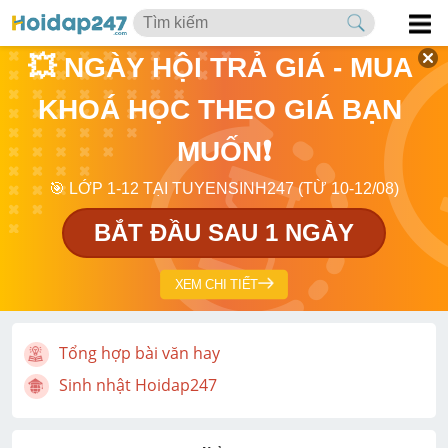
💥 NGÀY HỘI TRẢ GIÁ - MUA 
KHOÁ HỌC THEO GIÁ BẠN 
MUỐN❗
🎯 LỚP 1-12 TẠI TUYENSINH247 (TỪ 10-12/08)
BẮT ĐẦU SAU 1 NGÀY
XEM CHI TIẾT
Tổng hợp bài văn hay
Sinh nhật Hoidap247