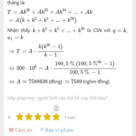
tháng là:
T
=
A
k
36
+
A
k
35
+
A
k
34
+
...
+
A
k
=
A
(
k
+
k
2
+
k
3
+
...
+
k
36
)
36
35
34
=
+
+
+
...
+
T
A
k
A
k
A
k
A
k
2
3
36
=
+
+
+
...
+
(
)
A
k
k
k
k
k
+
k
2
+
k
3
+
...
+
k
36
q
=
k
,
2
3
36
Nhận thấy
+
+
+
...
+
là CSN với
=
,
k
k
k
k
q
k
u
1
=
k
=
u
k
1
⇒
T
=
A
⋅
k
(
k
36
-
1
)
k
-
1
36
−
1
(
)
k
k
⇒
=
⋅
T
A
−
1
k
⇔
300
⋅
10
6
=
A
⋅
100
,
5
%
(
100
,
5
%
36
-
1
)
100
,
5
%
-
1
36
100
,
5
%
100
,
5
%
−
1
(
)
6
⇔
300
⋅
10
=
⋅
A
100
,
5
%
−
1
⇔
A
≈
7588638
≈
7589
⇔
≈
7588638
(đồng)
≈
7589
(nghìn đồng)
A
Hãy giúp mọi người biết câu trả lời này thế nào?
5
1
 vote
Cảm ơn 
Báo vi phạm