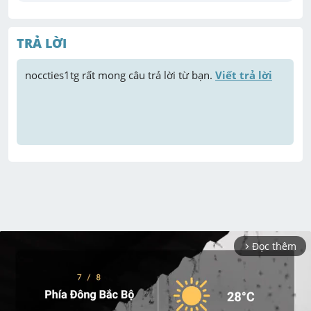
TRẢ LỜI
noccties1tg
 rất mong câu trả lời từ bạn. 
Viết trả lời
Đọc thêm
arrow_forward_ios