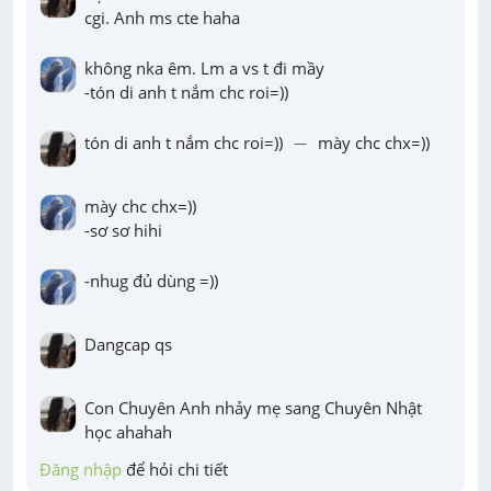
cgi. Anh ms cte haha
không nka êm. Lm a vs t đi mầy

-tón di anh t nắm chc roi=))
-
tón di anh t nắm chc roi=)) 
−
 mày chc chx=))
mày chc chx=))

-sơ sơ hihi
-nhug đủ dùng =))
Dangcap qs
Con Chuyên Anh nhảy mẹ sang Chuyên Nhật 
học ahahah
Đăng nhập
 để hỏi chi tiết