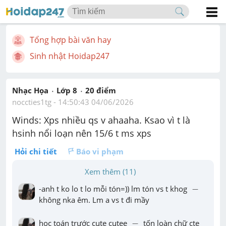
Tổng hợp bài văn hay
Sinh nhật Hoidap247
Nhạc Họa
Lớp 8
20
 điểm 
noccties1tg
 - 
14:50:43 04/06/2026
Winds: Xps nhiều qs v ahaaha. Ksao vì t là 
hsinh nổi loạn nên 15/6 t ms xps
Hỏi chi tiết
Báo vi phạm
Xem thêm (11)
-
-anh t ko lo t lo mỗi tón=)) lm tón vs t khog 
−
không nka êm. Lm a vs t đi mầy
-
học toán trước cute cutee 
−
 tốn loàn chữ cte 