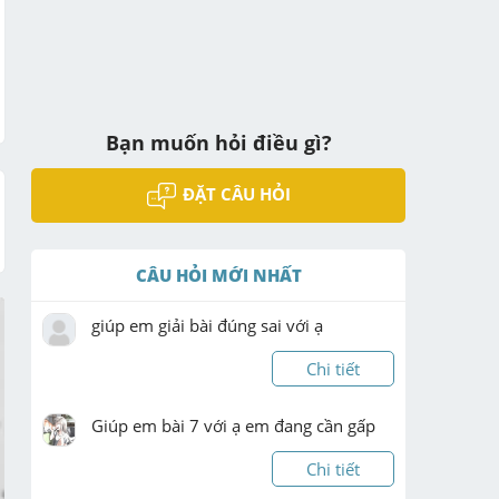
Bạn muốn hỏi điều gì?
ĐẶT CÂU HỎI
CÂU HỎI MỚI NHẤT
giúp em giải bài đúng sai với ạ
Chi tiết
Giúp em bài 7 với ạ em đang cần gấp
Chi tiết