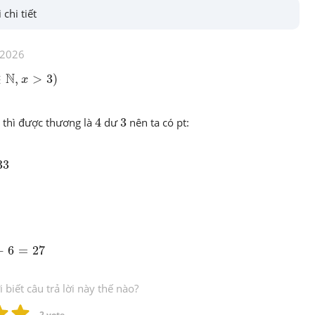
 chi tiết
/2026
ℕ
,
x
>
3
)
N
∈
,
>
3
)
x
4
3
é thì được thương là
4
dư
3
nên ta có pt:
33
6
=
27
−
6
=
27
biết câu trả lời này thế nào?
2
 vote