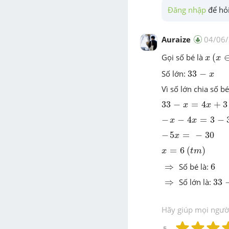
Đăng nhập
 để hỏi
Auraize
04/06
(
x
∈
x
Gọi số bé là
(
x
x
33
-
x
Số lớn:
33
−
x
Vì số lớn chia số b
33
-
x
=
4
x
+
3
33
−
=
4
+
3
x
x
-
x
-
4
x
=
3
-
33
−
−
4
=
3
−
x
x
-
5
x
=
-
30
−
5
=
−
30
x
(
t
m
)
x
=
6
=
6
(
)
x
t
m
6
⇒
⇒
Số bé là:
6
33
-
⇒
⇒
Số lớn là:
33
Hãy giúp mọi người 
5