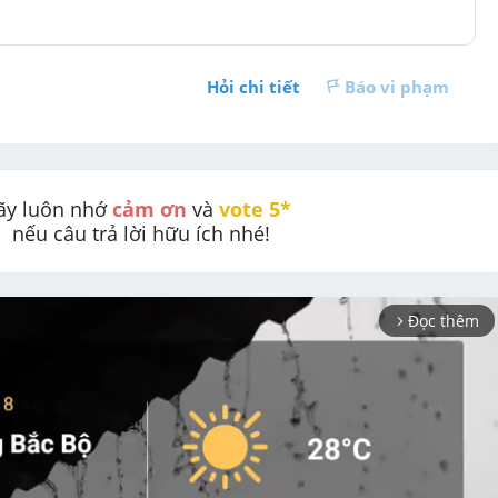
Hỏi chi tiết
Báo vi phạm
ãy luôn nhớ 
cảm ơn
 và 
vote 5* 
nếu câu trả lời hữu ích nhé!
Đọc thêm
arrow_forward_ios