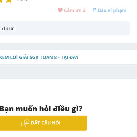
Cảm ơn 
2
Báo vi phạm
 chi tiết
XEM LỜI GIẢI SGK TOÁN 8 - TẠI ĐÂY
Bạn muốn hỏi điều gì?
ĐẶT CÂU HỎI