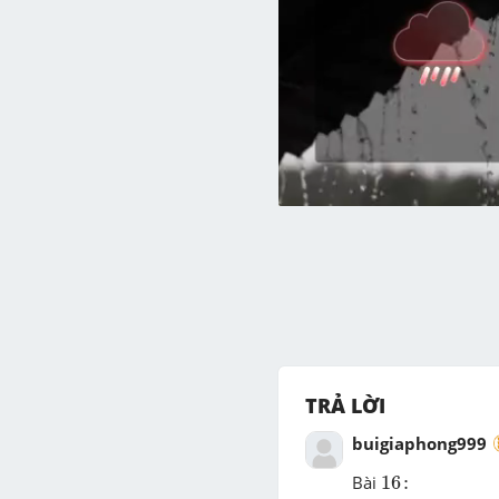
TRẢ LỜI
buigiaphong999
16
:
Bài
16
: