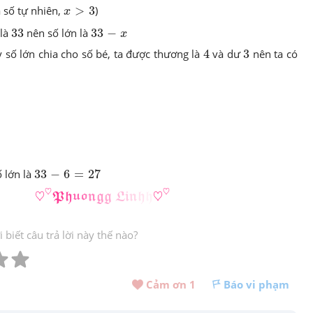
x
>
3
 số tự nhiên,
>
3
)
x
33
33
-
x
 là
33
nên số lớn là
33
−
x
4
3
y số lớn chia cho số bé, ta được thương là
4
và dư
3
nên ta có
33
-
6
=
27
 lớn là
33
−
6
=
27
♡
♡
𝕻
𝖍
𝖚
𝖔
𝖓
𝖌
𝖌
𝕷
𝖎
𝖓
𝖍
𝖍
♡
♡
♡
♡
♡
♡
P
h
u
o
n
g
g
L
i
n
h
h
biết câu trả lời này thế nào?
Cảm ơn 
1
Báo vi phạm