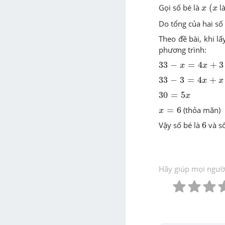
x
(
x
Gọi số bé là
(
là
x
x
Do tổng của hai số
Theo đề bài, khi lấ
phương trình:
33
-
x
=
4
x
+
3
33
−
=
4
+
3
x
x
33
-
3
=
4
x
+
x
33
−
3
=
4
+
x
x
30
=
5
x
30
=
5
x
x
=
6
=
6
(thỏa mãn)
x
6
Vậy số bé là
6
và số
Hãy giúp mọi người 