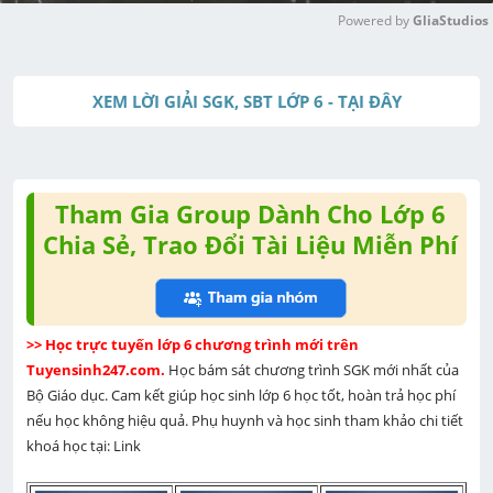
Powered by 
GliaStudios
M
u
XEM LỜI GIẢI SGK, SBT LỚP 6 - TẠI ĐÂY
t
e
Tham Gia Group Dành Cho Lớp 6
Chia Sẻ, Trao Đổi Tài Liệu Miễn Phí
>> Học trực tuyến lớp 6 chương trình mới trên 
Tuyensinh247.com. 
Học bám sát chương trình SGK mới nhất của 
Bộ Giáo dục. Cam kết giúp học sinh lớp 6 học tốt, hoàn trả học phí 
nếu học không hiệu quả. Phụ huynh và học sinh tham khảo chi tiết 
khoá học tại: Link 