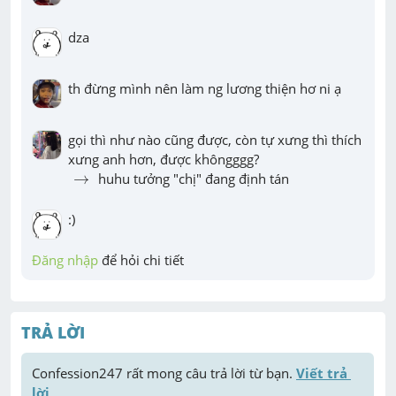
dza
th đừng mình nên làm ng lương thiện hơ ni ạ
gọi thì như nào cũng được, còn tự xưng thì thích 
→
→
 huhu tưởng "chị" đang định tán
:)
Đăng nhập
 để hỏi chi tiết
TRẢ LỜI
Confession247
 rất mong câu trả lời từ bạn. 
Viết trả 
lời