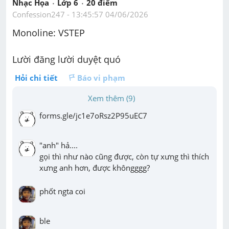
Nhạc Họa
Lớp 6
20
 điểm 
Confession247
 - 
13:45:57 04/06/2026
Monoline: VSTEP
Lười đăng lười duyệt quó
Hỏi chi tiết
Báo vi phạm
Xem thêm (9)
forms.gle/jc1e7oRsz2P95uEC7
"anh" hả....

gọi thì như nào cũng được, còn tự xưng thì thích 
xưng anh hơn, được khôngggg?
phốt ngta coi
ble