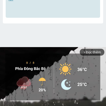
Đọc thêm
arrow_forward_ios