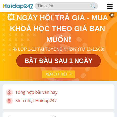
💥 NGÀY HỘI TRẢ GIÁ - MUA 
KHOÁ HỌC THEO GIÁ BẠN 
MUỐN❗
🎯 LỚP 1-12 TẠI TUYENSINH247 (TỪ 10-12/08)
BẮT ĐẦU SAU 1 NGÀY
XEM CHI TIẾT
Tổng hợp bài văn hay
Sinh nhật Hoidap247