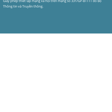
Giấy phép thiết lập mạng xã hội trên mạng số 331/GP-BTTTT do Bộ 
Thông tin và Truyền thông.