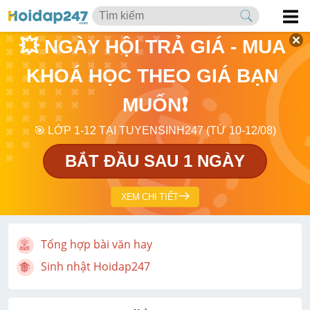
💥 NGÀY HỘI TRẢ GIÁ - MUA 
KHOÁ HỌC THEO GIÁ BẠN 
MUỐN❗
🎯 LỚP 1-12 TẠI TUYENSINH247 (TỪ 10-12/08)
BẮT ĐẦU SAU 1 NGÀY
XEM CHI TIẾT
Tổng hợp bài văn hay
Sinh nhật Hoidap247