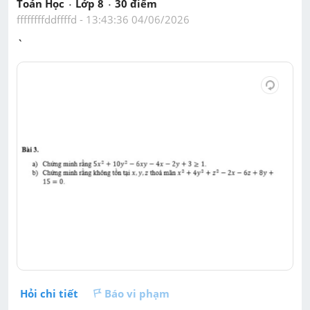
Toán Học
Lớp 8
30
 điểm 
ffffffffddffffd
 - 
13:43:36 04/06/2026
`
Hỏi chi tiết
Báo vi phạm