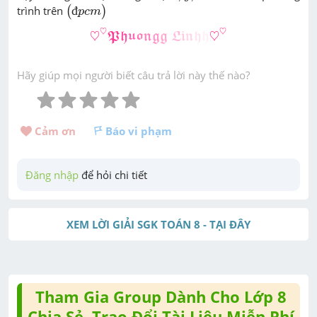
(
đ
p
c
m
)
trình trên
đ
(
)
p
c
m
♡
♡
𝕻
𝖍
𝖚
𝖔
𝖓
𝖌
𝖌
𝕷
𝖎
𝖓
𝖍
𝖍
♡
♡
♡
♡
♡
♡
P
h
u
o
n
g
g
L
i
n
h
h
Hãy giúp mọi người biết câu trả lời này thế nào?
Cảm ơn 
Báo vi phạm
Đăng nhập
 để hỏi chi tiết
XEM LỜI GIẢI SGK TOÁN 8 - TẠI ĐÂY
Tham Gia Group Dành Cho Lớp 8
Chia Sẻ, Trao Đổi Tài Liệu Miễn Phí