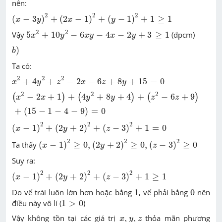
nên:
(
x
-
3
y
)
2
+
(
2
x
-
1
)
2
+
(
y
-
1
)
2
+
1
≥
1
2
2
2
(
−
3
)
+
(
2
−
1
)
+
(
−
1
)
+
1
≥
1
x
y
x
y
5
x
2
+
10
y
2
-
6
x
y
-
4
x
-
2
y
+
3
≥
1
2
2
Vậy
5
+
10
−
6
−
4
−
2
+
3
≥
1
(đpcm)
x
y
x
y
x
y
b
)
)
b
Ta có:
x
2
+
4
y
2
+
z
2
-
2
x
-
6
z
+
8
y
+
15
=
0
2
2
2
+
4
+
−
2
−
6
+
8
+
15
=
0
x
y
z
x
z
y
(
x
2
-
2
x
+
1
)
+
(
4
y
2
+
8
y
+
4
)
+
(
z
2
-
6
z
+
9
)
+
(
15
-
1
-
4
-
9
)
=
0
2
2
2
−
2
+
1
+
4
+
8
+
4
+
−
6
+
9
(
)
(
)
(
)
x
x
y
y
z
z
+
(
15
−
1
−
4
−
9
)
=
0
(
x
-
1
)
2
+
(
2
y
+
2
)
2
+
(
z
-
3
)
2
+
1
=
0
2
2
2
(
−
1
)
+
(
2
+
2
)
+
(
−
3
)
+
1
=
0
x
y
z
(
x
-
1
)
2
≥
0
,
(
2
y
+
2
)
2
≥
0
,
(
z
-
3
)
2
≥
0
2
2
2
Ta thấy
(
−
1
)
≥
0
,
(
2
+
2
)
≥
0
,
(
−
3
)
≥
0
x
y
z
Suy ra:
(
x
-
1
)
2
+
(
2
y
+
2
)
2
+
(
z
-
3
)
2
+
1
≥
1
2
2
2
(
−
1
)
+
(
2
+
2
)
+
(
−
3
)
+
1
≥
1
x
y
z
1
0
Do vế trái luôn lớn hơn hoặc bằng
1
, vế phải bằng
0
nên
1
>
0
điều này vô lí (
1
>
0
)
x
,
y
,
z
Vậy không tồn tại các giá trị
,
,
thỏa mãn phương
x
y
z