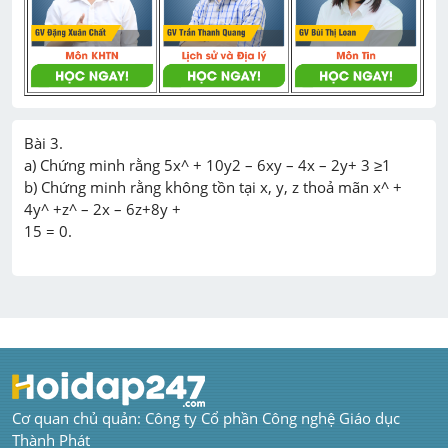
Bài 3.

a) Chứng minh rằng 5x^ + 10y2 – 6xy – 4x – 2y+ 3 ≥1

b) Chứng minh rằng không tồn tại x, y, z thoả mãn x^ + 
4y^ +z^ – 2x – 6z+8y +

Cơ quan chủ quản: Công ty Cổ phần Công nghệ Giáo dục 
Thành Phát