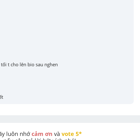
 tối t cho lên bio sau nghen
ết
ãy luôn nhớ 
cảm ơn
 và 
vote 5* 