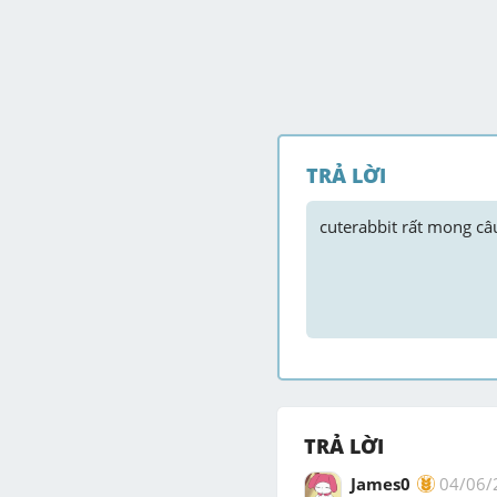
TRẢ LỜI
cuterabbit
 rất mong câu
TRẢ LỜI
James0
04/06/