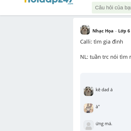
Nhạc Họa
Lớp 6
Calli: tìm gia đình
NL: tuần trc nói tìm
kê dad á
à''
ứng má.