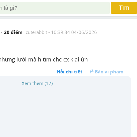
Tìm
20
 điểm 
cuterabbit
 - 
10:39:34 04/06/2026
 nhưng lười mà h tìm chc cx k ai ứn 
Hỏi chi tiết
Báo vi phạm
Xem thêm (17)