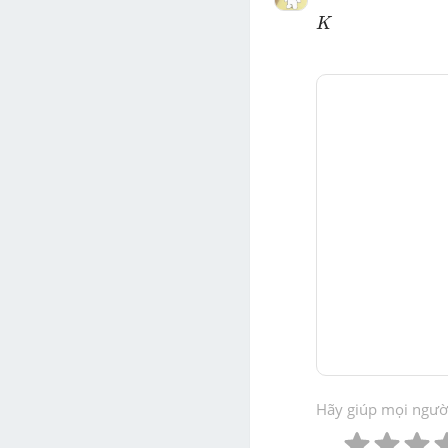
K
K
Hãy giúp mọi người 