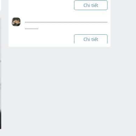
Chi tiết
....................................................................
...........
Chi tiết
làm phần b và c thôi ạ , nhanh cho 
mình với
Chi tiết
cứu e 
vớiiiiiiiiiiiiiiiiiiiiiiiiiiiiiiiiiiiiiiiiiiiiiiiiiiiiiiiiiiiiiii
iiiiiiiii ạaaaaaaaaaaaaaaa
Chi tiết
Mik mới hok  ak giải hộ mik vs ak