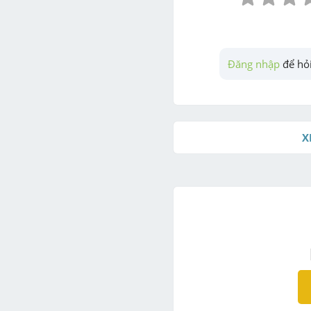
Đăng nhập
 để hỏi
X