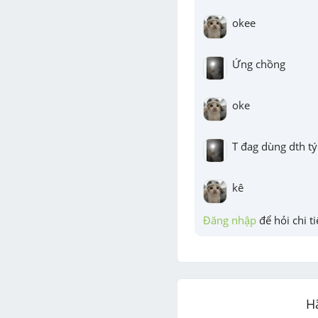
okee
Ứng chồng
oke
T đag dùng dth tý
kê
Đăng nhập
 để hỏi chi ti
H