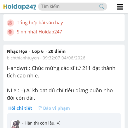
Tổng hợp bài văn hay
Sinh nhật Hoidap247
Nhạc Họa
Lớp 6
20
 điểm 
bichthianhtuyen
 - 
09:32:07 04/06/2026
Handwrt : Chúc mừng các sĩ tử 211 đạt thành 
tích cao nhie.
NLe : =) Ai kh đạt đủ chỉ tiêu đừng buồn nho 
đời còn dài.
Hỏi chi tiết
Báo vi phạm
- Hân thì còn lâu. =)