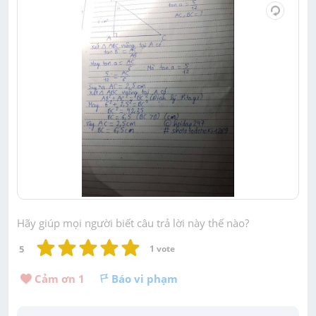
Hãy giúp mọi người biết câu trả lời này thế nào?
5
1
 vote
Cảm ơn 
1
Báo vi phạm