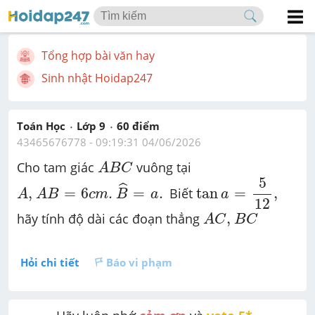
Tổng hợp bài văn hay
Sinh nhật Hoidap247
Toán Học
Lớp 9
60
 điểm 
43465676778
 - 
09:19:31 04/06/2026
A
B
C
Cho tam giác 
 vuông tại 
A
B
C
tan
a
=
5
12
,
A
,
A
B
=
6
c
m
.
B
^
=
a
.
5
ˆ
,
=
6
.
=
.
tan
=
,
 Biết 
A
A
B
c
m
B
a
a
12
A
C
,
B
C
,
hãy tính độ dài các đoạn thẳng 
A
C
B
C
Hỏi chi tiết
Báo vi phạm