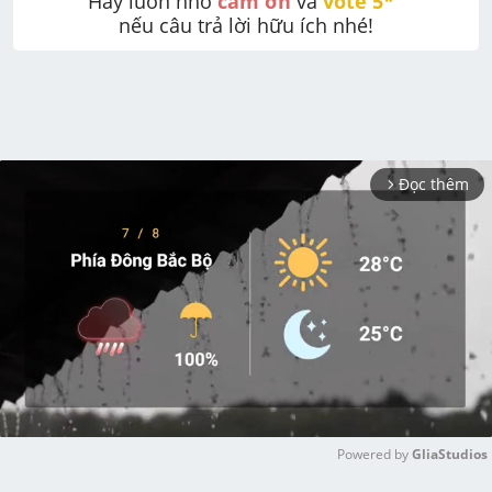
Hãy luôn nhớ 
cảm ơn
 và 
vote 5* 
nếu câu trả lời hữu ích nhé!
Đọc thêm
arrow_forward_ios
Powered by 
GliaStudios