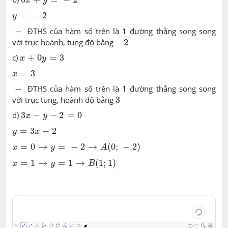
x
y
y
=
-
2
=
−
2
y
-
−
ĐTHS của hàm số trên là 1 đường thẳng song song
-
2
với trục hoành
, tung độ bằng
−
2
x
+
0
y
=
3
c)
+
0
=
3
x
y
x
=
3
=
3
x
-
−
ĐTHS của hàm số trên là 1 đường thẳng song song
3
với trục tung, hoành độ bằng
3
3
x
-
y
-
2
=
0
d)
3
−
−
2
=
0
x
y
y
=
3
x
-
2
=
3
−
2
y
x
x
=
0
→
y
=
-
2
→
A
(
0
;
-
2
)
=
0
→
=
−
2
→
(
0
;
−
2
)
x
y
A
x
=
1
→
y
=
1
→
B
(
1
;
1
)
=
1
→
=
1
→
(
1
;
1
)
x
y
B