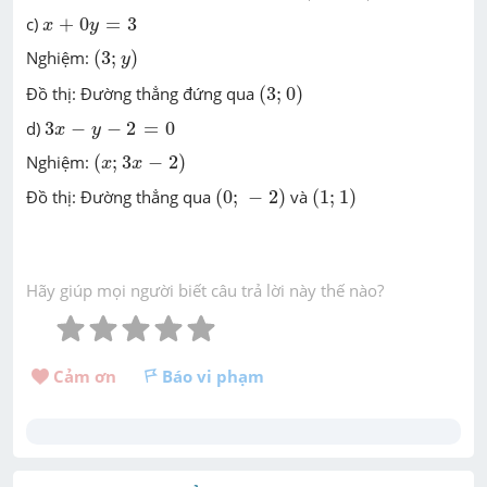
x
+
0
y
=
3
c)
+
0
=
3
x
y
(
3
;
y
)
Nghiệm:
(
3
;
)
y
(
3
;
0
)
Đồ thị: Đường thẳng đứng qua
(
3
;
0
)
3
x
-
y
-
2
=
0
d)
3
−
−
2
=
0
x
y
(
x
;
3
x
-
2
)
Nghiệm:
(
;
3
−
2
)
x
x
(
0
;
-
2
)
(
1
;
1
)
Đồ thị: Đường thẳng qua
(
0
;
−
2
)
và
(
1
;
1
)
Hãy giúp mọi người biết câu trả lời này thế nào?
Cảm ơn 
Báo vi phạm