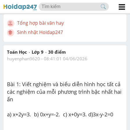
Tổng hợp bài văn hay
Sinh nhật Hoidap247
Toán Học
Lớp 9
30
 điểm 
huyenphan9620
 - 
08:41:01 04/06/2026
Bài 1: Viết nghiệm và biểu diễn hình học tất cả 
các nghiệm của mỗi phương trình bậc nhất hai 
ẩn 
a) x+2y=3.  b) 0x+y=-2.  c) x+0y=3. d)3x-y-2=0