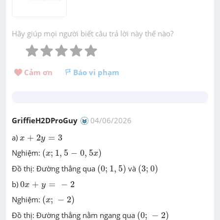
Hãy giúp mọi người biết câu trả lời này thế nào?
Cảm ơn 
Báo vi phạm
GriffieH2DProGuy
04/06/2026
x
+
2
y
=
3
a)
+
2
=
3
x
y
(
x
;
1
,
5
-
0
,
5
x
)
Nghiệm:
(
;
1
,
5
−
0
,
5
)
x
x
(
0
;
1
,
5
)
(
3
;
0
)
Đồ thị: Đường thẳng qua
(
0
;
1
,
5
)
và
(
3
;
0
)
0
x
+
y
=
-
2
b)
0
+
=
−
2
x
y
(
x
;
-
2
)
Nghiệm:
(
;
−
2
)
x
(
0
;
-
2
)
Đồ thị: Đường thẳng nằm ngang qua
(
0
;
−
2
)