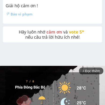
Giải hộ cảm ơn !
Báo vi phạm
Hãy luôn nhớ 
cảm ơn
 và 
vote 5* 
nếu câu trả lời hữu ích nhé!
Đọc thêm
arrow_forward_ios