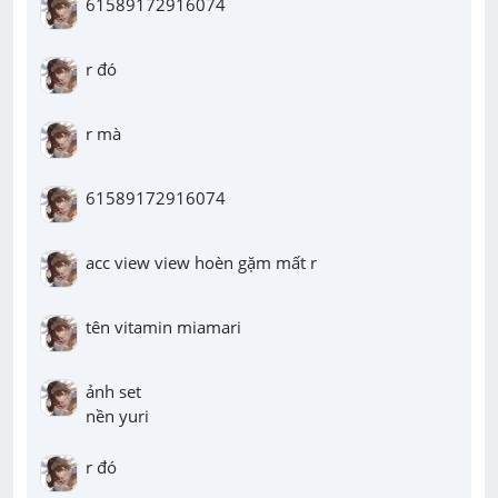
61589172916074
r đó
r mà
61589172916074
acc view view hoèn gặm mất r
tên vitamin miamari
ảnh set 

nền yuri
r đó