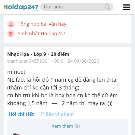
Tổng hợp bài văn hay
Sinh nhật Hoidap247
Nhạc Họa
Lớp 9
20
 điểm 
tranhuyen04559391
 - 
08:01:24 04/06/2026
minuet 
NL:fact là hồi đó 1 năm cg dễ dàng lên thtai 
(thậm chí ko cần tới 3 tháng) 
cn bh trừ khi bn là box họa cn ko thể cứ ém 
→
→
khoảng 1,5 năm 
 2 năm thì may ra :))) 
Hỏi chi tiết
Báo vi phạm
Xem thêm (9)