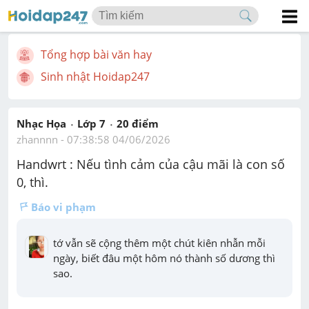
Tổng hợp bài văn hay
Sinh nhật Hoidap247
Nhạc Họa
Lớp 7
20
 điểm 
zhannnn
 - 
07:38:58 04/06/2026
Handwrt : Nếu tình cảm của cậu mãi là con số 
0, thì.
Báo vi phạm
tớ vẫn sẽ cộng thêm một chút kiên nhẫn mỗi 
ngày, biết đâu một hôm nó thành số dương thì 
sao.