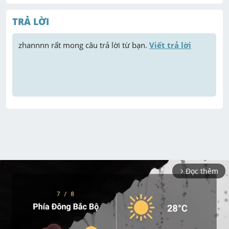
TRẢ LỜI
zhannnn
 rất mong câu trả lời từ bạn. 
Viết trả lời
Đọc thêm
arrow_forward_ios