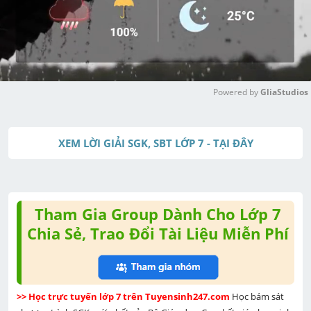
Powered by 
GliaStudios
M
u
XEM LỜI GIẢI SGK, SBT LỚP 7 - TẠI ĐÂY
t
e
Tham Gia Group Dành Cho Lớp 7
Chia Sẻ, Trao Đổi Tài Liệu Miễn Phí
>> Học trực tuyến lớp 7 trên Tuyensinh247.com 
Học bám sát 