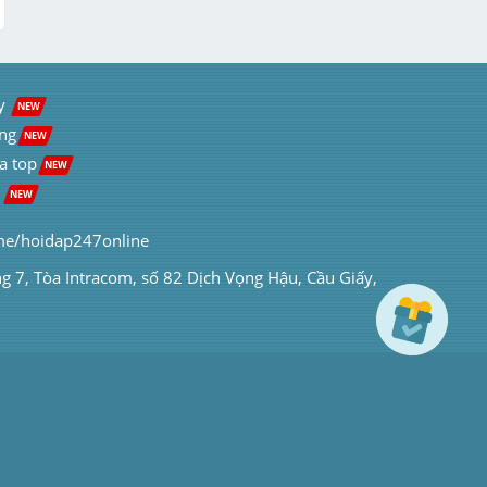
y  
NEW
ng
NEW
a top
NEW
 
NEW
me/hoidap247online
ng 7, Tòa Intracom, số 82 Dịch Vọng Hậu, Cầu Giấy, 