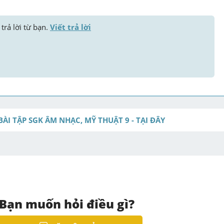
trả lời từ bạn. 
Viết trả lời
BÀI TẬP SGK ÂM NHẠC, MỸ THUẬT 9 - TẠI ĐÂY
Bạn muốn hỏi điều gì?