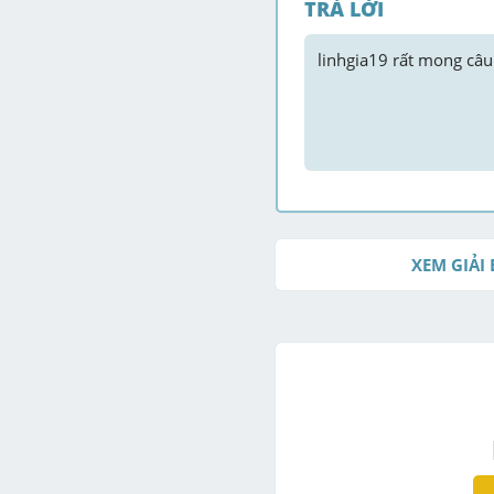
TRẢ LỜI
linhgia19
 rất mong câu 
XEM GIẢI 