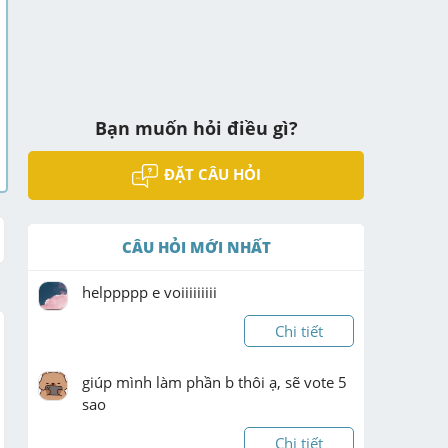
Bạn muốn hỏi điều gì?
ĐẶT CÂU HỎI
CÂU HỎI MỚI NHẤT
helppppp e voiiiiiiiii
Chi tiết
giúp mình làm phần b thôi ạ, sẽ vote 5 
sao
Chi tiết