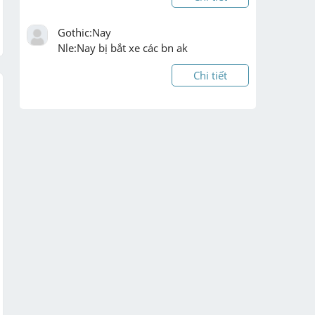
Gothic:Nay

Nle:Nay bị bắt xe các bn ak
Chi tiết
help vs mn mới học phần nay mn làm 
chi tiết giúp em ạ
Chi tiết
Bai 1 : Tinh

               2^3 . 3^2 + 9 . 5 - 2

               8 . 2^3 - 4 . 2^3 + 10

               10^2 - (91 - 10) + 81

                100 : ( 100 - 90 + 5 . 3 )
Chi tiết
Giúp em với ạ  em cảm ơn