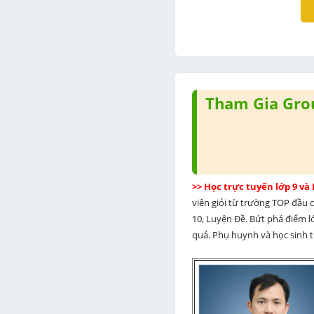
Tham Gia Grou
>> Học trực tuyến lớp 9 và
viên giỏi từ trường TOP đầu cả
10, Luyện Đề. Bứt phá điểm lớ
quả. Phụ huynh và học sinh th