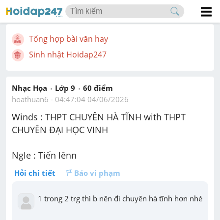
Tổng hợp bài văn hay
Sinh nhật Hoidap247
Nhạc Họa
Lớp 9
60
 điểm 
hoathuan6
 - 
04:47:04 04/06/2026
Winds : THPT CHUYÊN HÀ TĨNH with THPT 
CHUYÊN ĐẠI HỌC VINH
Ngle : Tiến lênn
Hỏi chi tiết
Báo vi phạm
1 trong 2 trg thì b nên đi chuyên hà tĩnh hơn nhé