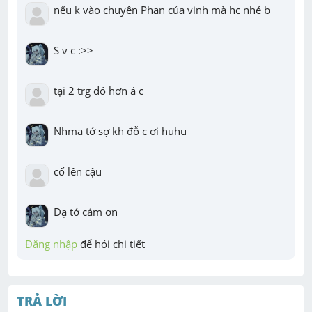
nếu k vào chuyên Phan của vinh mà hc nhé b
S v c :>>
tại 2 trg đó hơn á c
Nhma tớ sợ kh đỗ c ơi huhu
cố lên cậu
Dạ tớ cảm ơn
Đăng nhập
 để hỏi chi tiết
TRẢ LỜI