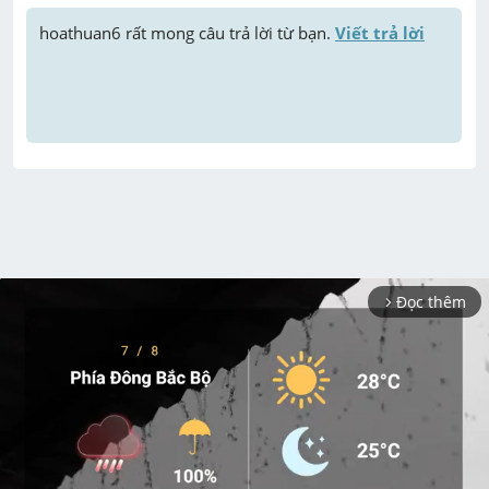
hoathuan6
 rất mong câu trả lời từ bạn. 
Viết trả lời
Đọc thêm
arrow_forward_ios