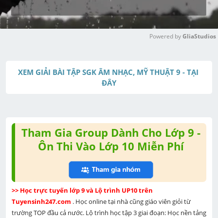
Powered by 
GliaStudios
M
u
XEM GIẢI BÀI TẬP SGK ÂM NHẠC, MỸ THUẬT 9 - TẠI 
t
ĐÂY
e
Tham Gia Group Dành Cho Lớp 9 -
Ôn Thi Vào Lớp 10 Miễn Phí
>> Học trực tuyến lớp 9 và Lộ trình UP10 trên 
Tuyensinh247.com 
. Học online tại nhà cũng giáo viên giỏi từ 
trường TOP đầu cả nước. Lộ trình học tập 3 giai đoạn: Học nền tảng 