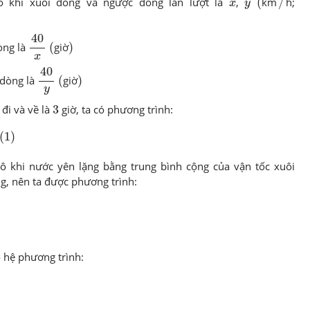
x
y
ô khi xuôi dòng và ngược dòng lần lượt là
,
(
km
/
h;
x
y
40
x
40
(
)
òng là
(
giờ
)
x
40
y
40
(
)
 dòng là
(
giờ
)
y
3
 đi và về là
3
giờ, ta có phương trình:
(
1
)
(
1
)
nô khi nước yên lặng bằng trung bình cộng của vận tốc xuôi
, nên ta được phương trình:
có hệ phương trình:
=
54