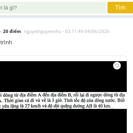
Tìm
20
 điểm 
nguyetnguyennhu
 - 
03:11:49 04/06/2026
trình