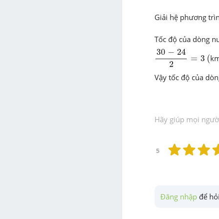
Giải hệ phương trì
Tốc độ của dòng nư
30
-
24
2
=
3
30
−
24
(
=
3
(
k
2
Vậy tốc độ của dòn
Hãy giúp mọi người 
5
Đăng nhập
 để hỏi