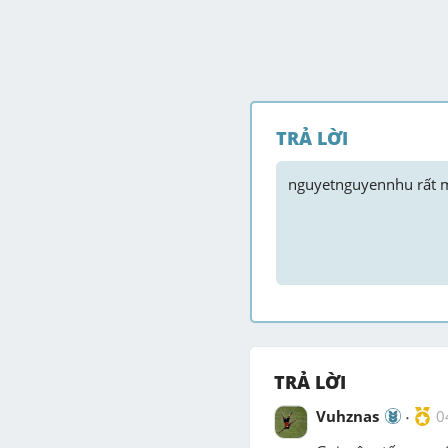
TRẢ LỜI
nguyetnguyennhu
 rất 
TRẢ LỜI
Vuhznas
0