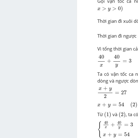
Gọi vận tốc ca n
)
x
>
y
>
0
>
>
0
)
x
y
Thời gian đi xuôi d
Thời gian đi ngược
Vì tổng thời gian cả
40
x
+
40
y
=
3
40
40
+
=
3
y
x
Ta có vận tốc ca 
dòng và ngược dòng
x
+
y
2
=
27
+
x
y
=
27
2
(
2
)
x
+
y
=
54
+
=
54
(
2
)
x
y
(
1
)
(
2
)
Từ
(
1
)
và
(
2
)
, ta 
{
40
x
+
40
y
=
3
x
+
y
40
40
{
+
=
3
y
x
+
=
54
x
y