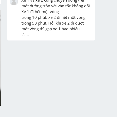
một đường tròn với vận tốc không đổi. 
Xe 1 đi hết một vòng

trong 10 phút, xe 2 đi hết một vòng 
trong 50 phút. Hỏi khi xe 2 đi được 
một vòng thì gặp xe 1 bao nhiêu

lầ ...
Chi tiết
Ở chuột hai cặp tính trạng màu lông và 
chiều dài đuôi do 2 cặp nằm trên NST 
thường quy định phân li động lập và 
không có tính trạng trung gian. Biết 
lông đen là tính trạng trội hoàn toàn so 
với lông n ...
Chi tiết
!!!!!!!!!!!!!!!!!!!!!!!!!!!!!!