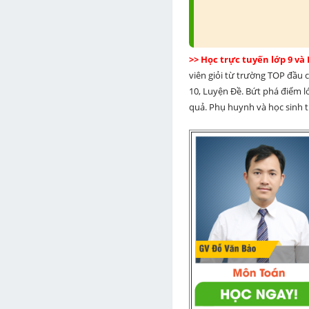
>> Học trực tuyến lớp 9 và
viên giỏi từ trường TOP đầu cả
10, Luyện Đề. Bứt phá điểm lớ
quả. Phụ huynh và học sinh th