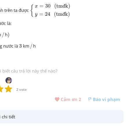
{
x
=
30
(tmđk)
y
=
24
(tmđk)
=
30
 (tm
đ
k)
x
{
nh trên ta được
=
24
 (tm
đ
k)
y
ớc là:
/
)
m
/
h
)
/
3
g nước là
3
km
/
h
biết câu trả lời này thế nào?
2
 vote
Cảm ơn 
2
Báo vi phạm
 chi tiết