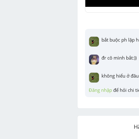
bắt buộc ph lập h
đr cô mình bắt:))
không hiểu ở đâu 
Đăng nhập
 để hỏi chi ti
H