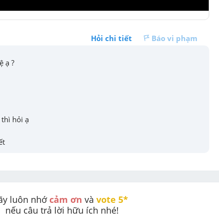
Hỏi chi tiết
Báo vi phạm
ệ ạ ?
thì hỏi ạ
ết
ãy luôn nhớ 
cảm ơn
 và 
vote 5* 
nếu câu trả lời hữu ích nhé!