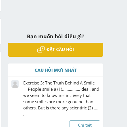
Bạn muốn hỏi điều gì?
ĐẶT CÂU HỎI
CÂU HỎI MỚI NHẤT
Exercise 3: The Truth Behind A Smile

    People smile a (1)................ deal, and 
we seem to know instinctively that 
some smiles are more genuine than 
others. But is there any scientific (2) ..... 
...
Chi tiết