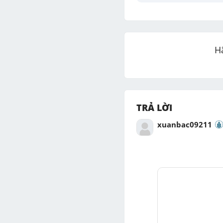
H
TRẢ LỜI
xuanbac09211