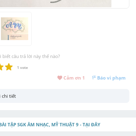
biết câu trả lời này thế nào?
1
 vote
Cảm ơn 
1
Báo vi phạm
 chi tiết
BÀI TẬP SGK ÂM NHẠC, MỸ THUẬT 9 - TẠI ĐÂY