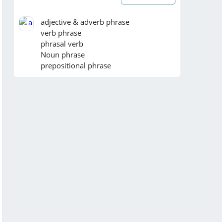
adjective & adverb phrase

verb phrase

phrasal verb

Noun phrase

prepositional phrase

The value of maturing forests to 
primates is also a subject of study at 
Santa Rosa National Park,  about 35 
miles no ...
Chi tiết
Viết bài văn: Có ý kiến cho rằng: “ Mạng 
xã hội mang lại nhiêu lợi ích cho con 
người “ ý kiến của em thế nào?
Chi tiết
làm hộ với mọi người ơi !!!, em xin cảm 