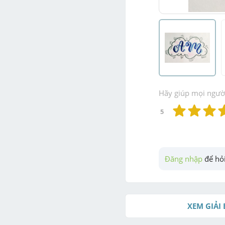
Hãy giúp mọi người 
5
Đăng nhập
 để hỏi
XEM GIẢI 