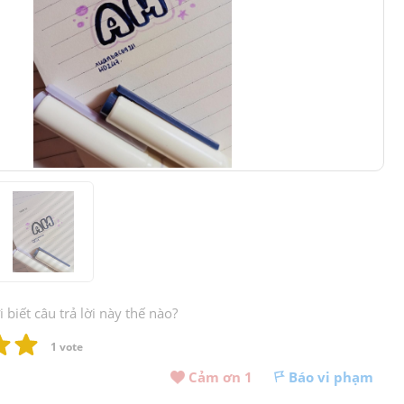
biết câu trả lời này thế nào?
1
 vote
Cảm ơn 
1
Báo vi phạm