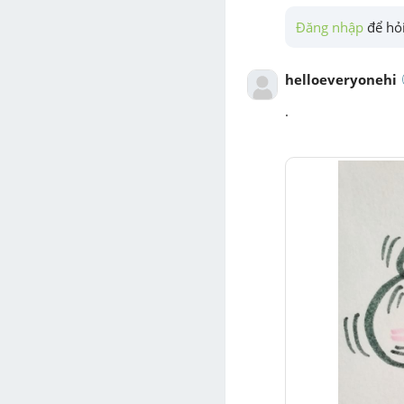
Đăng nhập
 để hỏi
helloeveryonehi
.