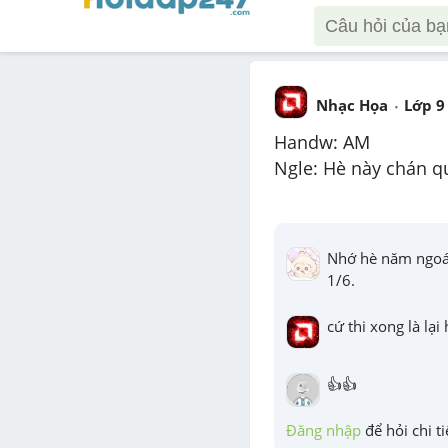
Nhạc Họa
Lớp 9
Handw: AM
Ngle: Hè này chán qu
Nhớ hè năm ngoái 
1/6.
cứ thi xong là lại 
👍👍
Đăng nhập
 để hỏi chi ti