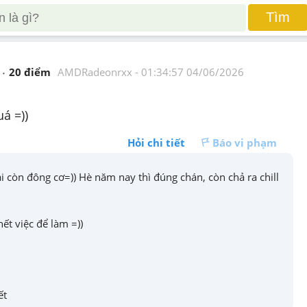
Tìm
20
 điểm 
AMDRadeonrxx
 - 
01:34:57 04/06/2026
á =))
Hỏi chi tiết
Báo vi phạm
còn đông cơ=)) Hè năm nay thì đúng chán, còn chả ra chill 
hết việc để làm =))
ết