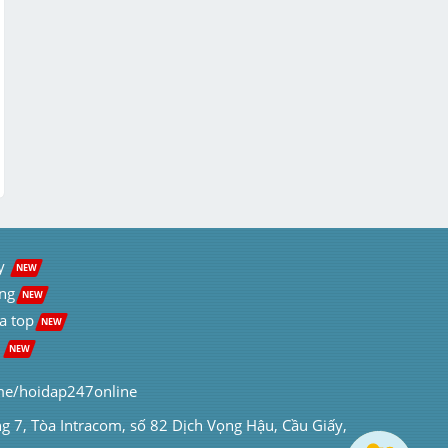
y  
NEW
ng
NEW
a top
NEW
 
NEW
me/hoidap247online
ng 7, Tòa Intracom, số 82 Dịch Vọng Hậu, Cầu Giấy, 