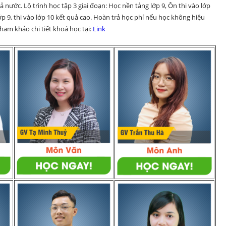
 nước. Lộ trình học tập 3 giai đoạn: Học nền tảng lớp 9, Ôn thi vào lớp 
p 9, thi vào lớp 10 kết quả cao. Hoàn trả học phí nếu học không hiệu 
am khảo chi tiết khoá học tại: 
Link 