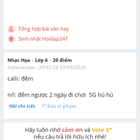
Tổng hợp bài văn hay
Sinh nhật Hoidap247
Nhạc Họa
Lớp 6
20
 điểm 
hienmaisepv
 - 
20:45:28 03/06/2026
calli: đếm
n/l: đếm ngược 2 ngày đi chơi  SG hú hú
Hỏi chi tiết
Báo vi phạm
Hãy luôn nhớ 
cảm ơn
 và 
vote 5* 
nếu câu trả lời hữu ích nhé!