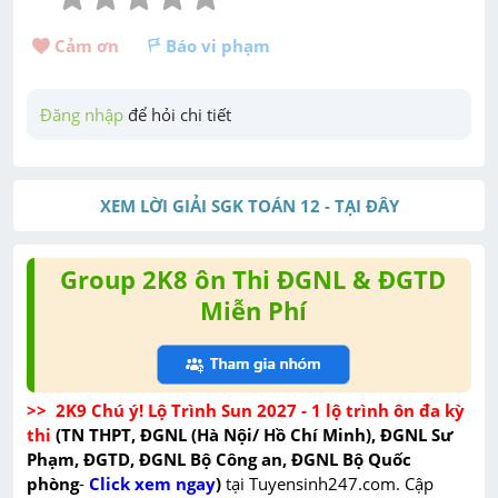
Cảm ơn 
Báo vi phạm
Đăng nhập
 để hỏi chi tiết
XEM LỜI GIẢI SGK TOÁN 12 - TẠI ĐÂY
Group 2K8 ôn Thi ĐGNL & ĐGTD
Miễn Phí
>>  2K9 Chú ý! Lộ Trình Sun 2027 - 1 lộ trình ôn đa kỳ 
thi 
(TN THPT, ĐGNL (Hà Nội/ Hồ Chí Minh), ĐGNL Sư 
Phạm, ĐGTD, ĐGNL Bộ Công an, ĐGNL Bộ Quốc 
phòng
-
Click xem ngay
)
 tại Tuyensinh247.com.
 Cập 