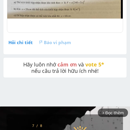
Hỏi chi tiết
Báo vi phạm
Hãy luôn nhớ 
cảm ơn
 và 
vote 5* 
nếu câu trả lời hữu ích nhé!
Đọc thêm
arrow_forward_ios