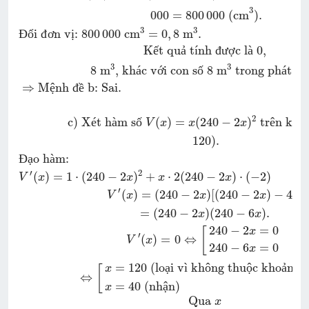
3
000
=
800
000
 (cm
)
.
3
3
Đ
ổ
i 
đ
ơ
n v
ị
: 
800
000
 cm
=
0
,
8
 m
.
K
ế
t qu
ả
 t
í
nh 
đ
ư
ợ
c l
à
0
,
3
3
8
 m
, kh
á
c v
ớ
i con s
ố
8
 m
 trong ph
á
t bi
⇒
M
ệ
nh 
đ
ề
 b: Sai.
2
c) X
é
t h
à
m s
ố
(
)
=
(
240
−
2
)
 tr
ê
n kho
V
x
x
x
120
)
.
Đ
ạ
o h
à
m:
′
2
(
)
=
1
⋅
(
240
−
2
)
+
⋅
2
(
240
−
2
)
⋅
(
−
2
)
V
x
x
x
x
′
(
)
=
(
240
−
2
)
[
(
240
−
2
)
−
4
]
V
x
x
x
x
=
(
240
−
2
)
(
240
−
6
)
.
x
x
240
−
2
=
0
[
x
′
(
)
=
0
⇔
V
x
240
−
6
=
0
x
=
120
 (lo
ạ
i v
ì
 kh
ô
ng thu
ộ
c kho
ả
ng 
x
[
⇔
=
40
 (nh
ậ
n)
x
Qua 
x