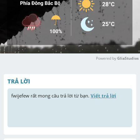
Powered by 
GliaStudios
M
u
TRẢ LỜI
t
e
fwijefew
 rất mong câu trả lời từ bạn. 
Viết trả lời