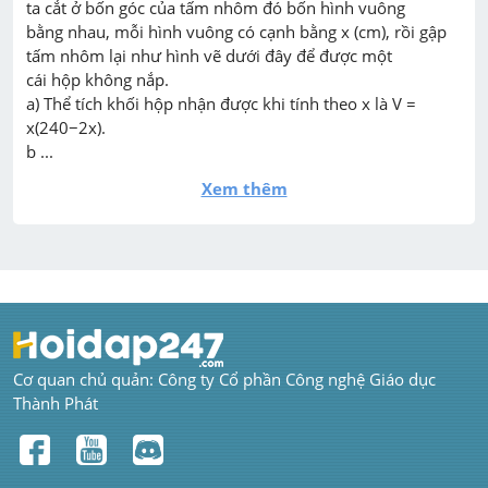
ta cắt ở bốn góc của tấm nhôm đó bốn hình vuông

bằng nhau, mỗi hình vuông có cạnh bằng x (cm), rồi gập 
tấm nhôm lại như hình vẽ dưới đây để được một

cái hộp không nắp.

a) Thể tích khối hộp nhận được khi tính theo x là V = 
x(240−2x).

b ...
Xem thêm
Cơ quan chủ quản: Công ty Cổ phần Công nghệ Giáo dục 
Thành Phát