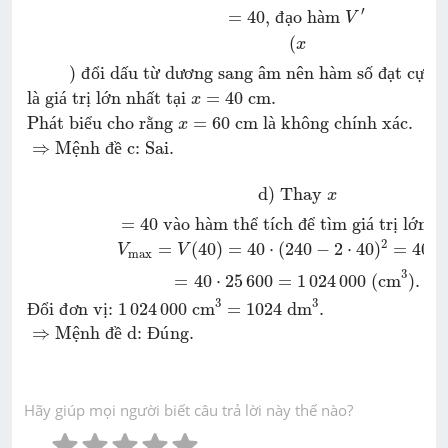
′
=
40
, 
đ
ạ
o h
à
m 
V
(
x
)
đ
ổ
i d
ấ
u t
ừ
 d
ư
ơ
ng sang 
â
m n
ê
n h
à
m s
ố
đ
ạ
t c
ự
c 
đ
l
à
 gi
á
 tr
ị
 l
ớ
n nh
ấ
t t
ạ
i 
=
40
 cm.
x
Ph
á
t bi
ể
u cho r
ằ
ng 
=
60
 cm l
à
 kh
ô
ng ch
í
nh x
á
c.
x
⇒
M
ệ
nh 
đ
ề
 c: Sai.
d) Thay 
x
=
40
 v
à
o h
à
m th
ể
 t
í
ch 
đ
ể
 t
ì
m gi
á
 tr
ị
 l
ớ
n n
2
=
(
40
)
=
40
⋅
(
240
−
2
⋅
40
)
=
40
⋅
V
V
max
3
=
40
⋅
25
600
=
1
024
000
 (cm
)
.
3
3
Đ
ổ
i 
đ
ơ
n v
ị
: 
1
024
000
 cm
=
1024
 dm
.
⇒
M
ệ
nh 
đ
ề
 d: 
Đ
ú
ng.
Hãy giúp mọi người biết câu trả lời này thế nào?