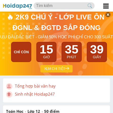
🔥 2K9 CHÚ Ý - LỚP LIVE ÔN 
ĐGNL & ĐGTD SẮP ĐÓNG
ƯU ĐÃI ĐẶC BIỆT - GIẢM 50% HỌC PHÍ CHỈ CHO 300 SUẤT
15
35
38
CHỈ CÒN
GIỜ
PHÚT
GIÂY
XEM CHI TIẾT
Tổng hợp bài văn hay
Sinh nhật Hoidap247
Toán Học
Lớp 12
50
 điểm 